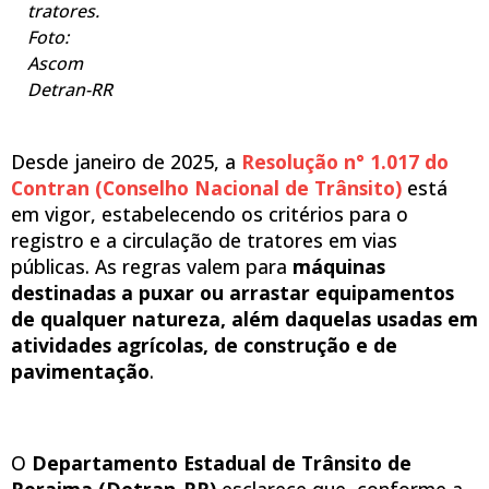
tratores.
Foto:
Ascom
Detran-RR
Desde janeiro de 2025, a
Resolução n° 1.017 do
Contran (Conselho Nacional de Trânsito)
está
em vigor, estabelecendo os critérios para o
registro e a circulação de tratores em vias
públicas. As regras valem para
máquinas
destinadas a puxar ou arrastar equipamentos
de qualquer natureza, além daquelas usadas em
atividades agrícolas, de construção e de
pavimentação
.
O
Departamento Estadual de Trânsito de
Roraima (Detran-RR)
esclarece que, conforme a