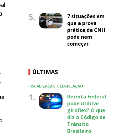
bal
a
5.
7 situações em
que a prova
prática da CNH
pode nem
começar
ÚLTIMAS
e
,
FISCALIZAÇÃO E LEGISLAÇÃO
1.
Receita Federal
ue
pode utilizar
giroflex? O que
diz o Código de
do
Trânsito
Brasileiro