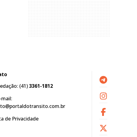
ato
edação:
(41)
3361-1812
-mail:
to@portaldotransito.com.br
ica de Privacidade