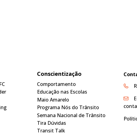
Conscientização
Cont
FC
Comportamento
R
der
Educação nas Escolas
E
Maio Amarelo
conta
ing
Programa Nós do Trânsito
Semana Nacional de Trânsito
Polít
Tira Dúvidas
Transit Talk