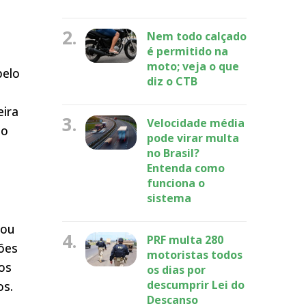
2.
Nem todo calçado
é permitido na
l
moto; veja o que
pelo
diz o CTB
eira
3.
Velocidade média
do
pode virar multa
,
no Brasil?
Entenda como
funciona o
sistema
cou
4.
PRF multa 280
ões
motoristas todos
os
os dias por
descumprir Lei do
os.
Descanso