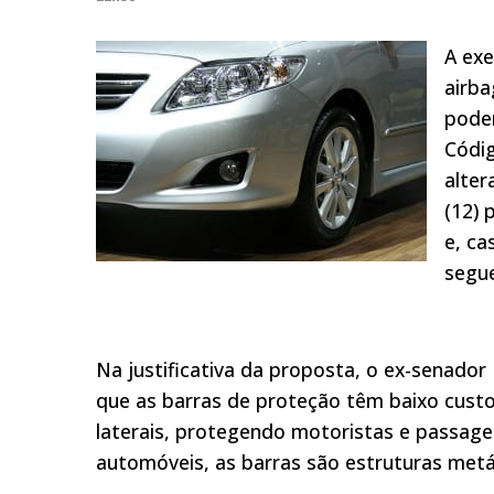
A exe
airba
podem
Códig
alter
(12) 
e, ca
segue
Na justificativa da proposta, o ex-senador
que as barras de proteção têm baixo custo
laterais, protegendo motoristas e passagei
automóveis, as barras são estruturas metá