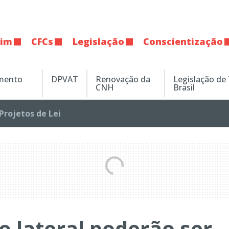
tim
CFCs
Legislação
Conscientização
amento
DPVAT
Renovação da
Legislação de
CNH
Brasil
Projetos de Lei
o lateral poderão ser