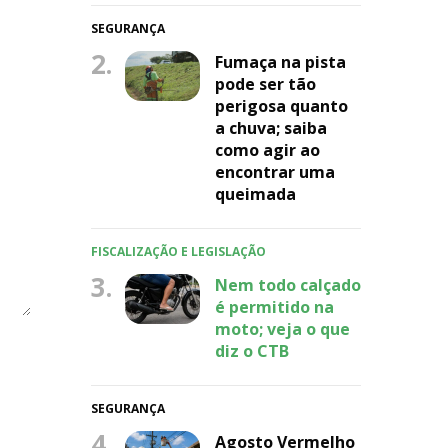
SEGURANÇA
2.
Fumaça na pista
pode ser tão
perigosa quanto
a chuva; saiba
como agir ao
encontrar uma
queimada
FISCALIZAÇÃO E LEGISLAÇÃO
3.
Nem todo calçado
é permitido na
moto; veja o que
diz o CTB
SEGURANÇA
4.
Agosto Vermelho