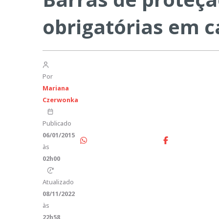
obrigatórias em c
Por
Mariana
Czerwonka
Publicado
06/01/2015
às
02h00
Atualizado
08/11/2022
às
22h58