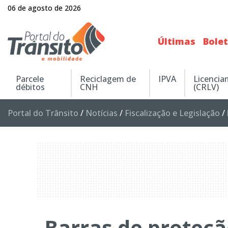
06 de agosto de 2026
Últimas
Bole
Parcele
Reciclagem de
IPVA
Licenci
débitos
CNH
(CRLV)
Portal do Trânsito
/
Notícias
/
Fiscalização e Legislação
/
Barras de proteçã