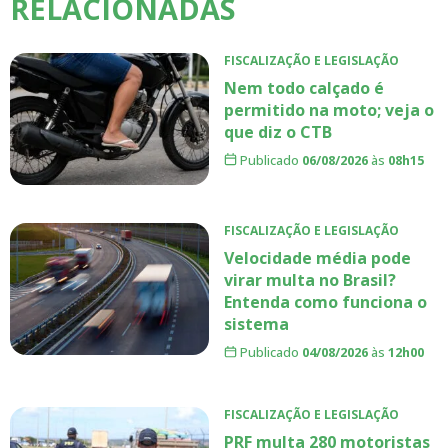
RELACIONADAS
FISCALIZAÇÃO E LEGISLAÇÃO
Nem todo calçado é
permitido na moto; veja o
que diz o CTB
Publicado
06/08/2026
às
08h15
FISCALIZAÇÃO E LEGISLAÇÃO
Velocidade média pode
virar multa no Brasil?
Entenda como funciona o
sistema
Publicado
04/08/2026
às
12h00
FISCALIZAÇÃO E LEGISLAÇÃO
PRF multa 280 motoristas