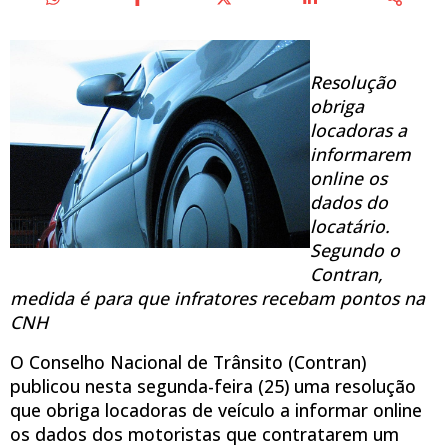
Resolução
obriga
locadoras a
informarem
online os
dados do
locatário.
Segundo o
Contran,
medida é para que infratores recebam pontos na
CNH
O Conselho Nacional de Trânsito (Contran)
publicou nesta segunda-feira (25) uma resolução
que obriga locadoras de veículo a informar online
os dados dos motoristas que contratarem um