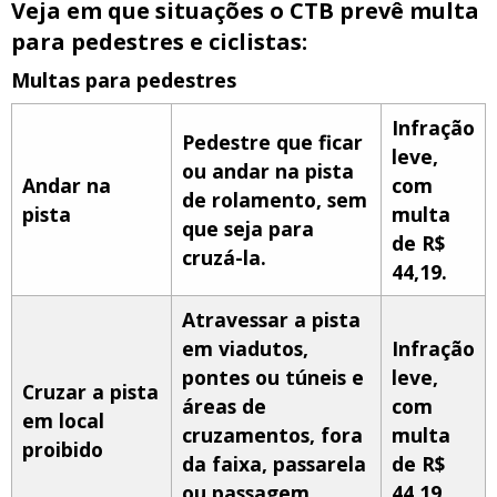
Veja em que situações o CTB prevê multa
para pedestres e ciclistas:
Multas para pedestres
Infração
Pedestre que ficar
leve,
ou andar na pista
Andar na
com
de rolamento, sem
pista
multa
que seja para
de R$
cruzá-la.
44,19.
Atravessar a pista
em viadutos,
Infração
pontes ou túneis e
leve,
Cruzar a pista
áreas de
com
em local
cruzamentos, fora
multa
proibido
da faixa, passarela
de R$
ou passagem
44,19.