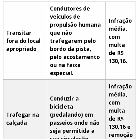
Condutores de
veículos de
Infração
propulsão humana
média,
Transitar
que não
com
fora do local
trafegarem pelo
multa
apropriado
bordo da pista,
de R$
pelo acostamento
130,16.
ou na faixa
especial.
Infração
média,
Conduzir a
com
bicicleta
multa
Trafegar na
(pedalando) em
de R$
calçada
passeios onde não
130,16 e
seja permitida a
remoção
sua circulação.