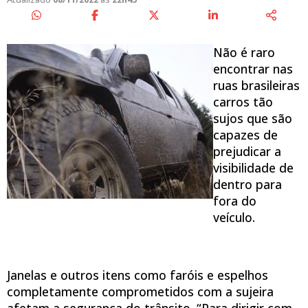
Não é raro
encontrar nas
ruas brasileiras
carros tão
sujos que são
capazes de
prejudicar a
visibilidade de
dentro para
fora do
veículo.
Janelas e outros itens como faróis e espelhos
completamente comprometidos com a sujeira
afetam a segurança do trânsito. “Para dirigir com