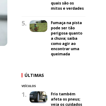
quais são os
mitos e verdades
5.
Fumaça na pista
pode ser tão
perigosa quanto
a chuva; saiba
como agir ao
encontrar uma
queimada
ÚLTIMAS
VEÍCULOS
1.
Frio também
afeta os pneus;
veja os cuidados