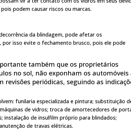
possam vir a ter contato com os vidros em seus devi
 pois podem causar riscos ou marcas.
ecorrência da blindagem, pode afetar os
 por isso evite o fechamento brusco, pois ele pode
importante também que os proprietários
culos no sol, não exponham os automóveis
 revisões periódicas, seguindo as indicaçõ
vem: funilaria especializada e pintura; substituição d
 máquinas de vidros; troca de amortecedores de port
; instalação de insulfilm próprio para blindados;
anutenção de travas elétricas.