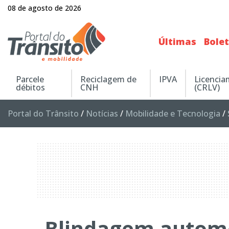
08 de agosto de 2026
Últimas
Bole
Parcele
Reciclagem de
IPVA
Licenci
débitos
CNH
(CRLV)
Portal do Trânsito
/
Notícias
/
Mobilidade e Tecnologia
/
Blindagem automo