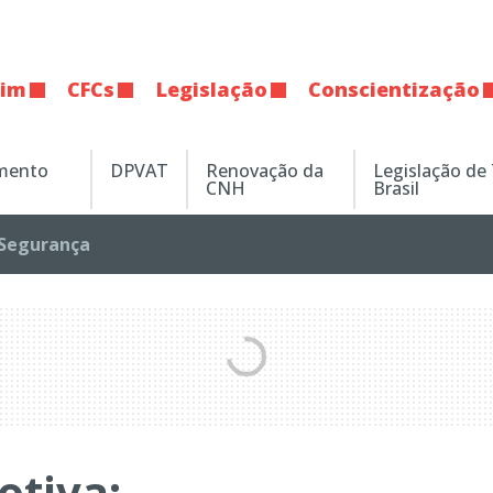
tim
CFCs
Legislação
Conscientização
amento
DPVAT
Renovação da
Legislação de
CNH
Brasil
Segurança
tiva: