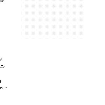
dos
 a
es
e
as e