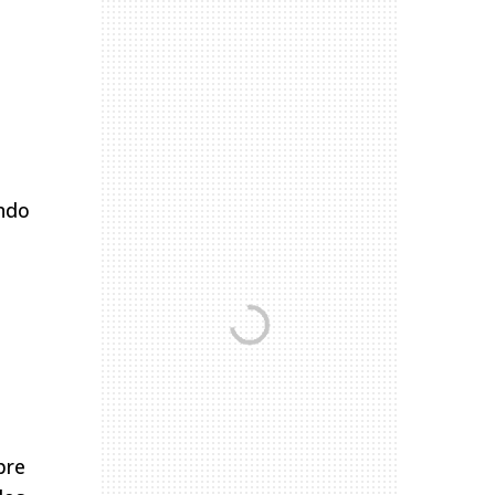
ando
pre