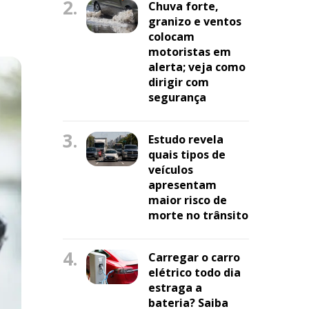
2.
Chuva forte,
granizo e ventos
colocam
motoristas em
alerta; veja como
dirigir com
segurança
3.
Estudo revela
quais tipos de
veículos
apresentam
maior risco de
morte no trânsito
4.
Carregar o carro
elétrico todo dia
estraga a
bateria? Saiba