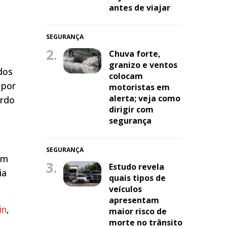
antes de viajar
SEGURANÇA
2.
Chuva forte,
granizo e ventos
dos
colocam
 por
motoristas em
alerta; veja como
ordo
dirigir com
segurança
SEGURANÇA
um
3.
Estudo revela
ia
quais tipos de
veículos
apresentam
in
,
maior risco de
morte no trânsito