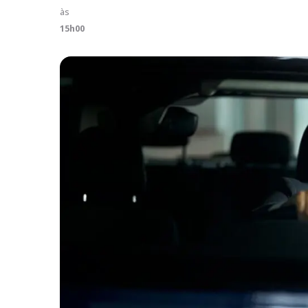
às
15h00