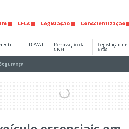
tim
CFCs
Legislação
Conscientização
amento
DPVAT
Renovação da
Legislação de
CNH
Brasil
Segurança
eículo essenciais em