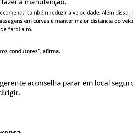
 fazer a manutenção.
a recomenda também reduzir a velocidade. Além disso,
passagens em curvas e manter maior distância do veíc
e farol alto.
tros condutores”, afirma.
o gerente aconselha parar em local segur
irigir.
prensa