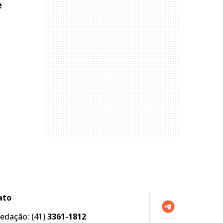
e
ato
edação:
(41)
3361-1812