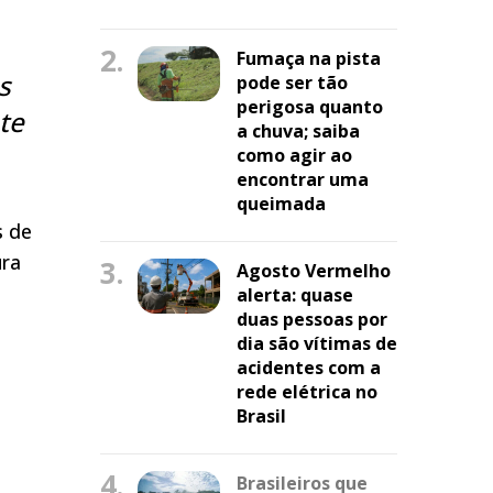
2.
Fumaça na pista
s
pode ser tão
perigosa quanto
te
a chuva; saiba
como agir ao
encontrar uma
queimada
s de
ura
3.
Agosto Vermelho
alerta: quase
duas pessoas por
dia são vítimas de
acidentes com a
rede elétrica no
Brasil
4.
Brasileiros que