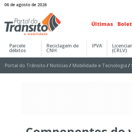
06 de agosto de 2026
Últimas
Bole
Parcele
Reciclagem de
IPVA
Licenci
débitos
CNH
(CRLV)
Portal do Trânsito
/
Notícias
/
Mobilidade e Tecnologia
/
Componentes do v