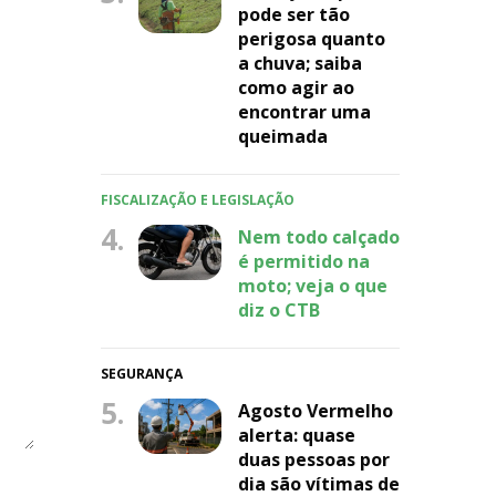
pode ser tão
perigosa quanto
a chuva; saiba
como agir ao
encontrar uma
queimada
FISCALIZAÇÃO E LEGISLAÇÃO
4.
Nem todo calçado
é permitido na
moto; veja o que
diz o CTB
SEGURANÇA
5.
Agosto Vermelho
alerta: quase
duas pessoas por
dia são vítimas de