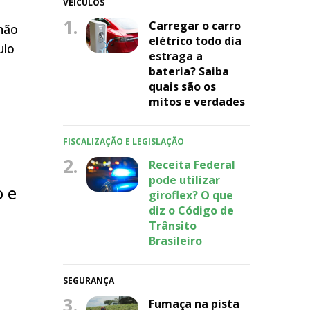
VEÍCULOS
1.
Carregar o carro
 não
elétrico todo dia
ulo
estraga a
bateria? Saiba
quais são os
mitos e verdades
FISCALIZAÇÃO E LEGISLAÇÃO
2.
Receita Federal
pode utilizar
o e
giroflex? O que
diz o Código de
Trânsito
Brasileiro
SEGURANÇA
3.
Fumaça na pista