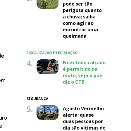
pode ser tão
perigosa quanto
a chuva; saiba
como agir ao
encontrar uma
queimada
FISCALIZAÇÃO E LEGISLAÇÃO
de
4.
Nem todo calçado
é permitido na
moto; veja o que
 em
diz o CTB
SEGURANÇA
5.
Agosto Vermelho
alerta: quase
uro
duas pessoas por
e
dia são vítimas de