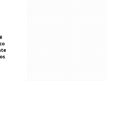
é
co
nte
ros