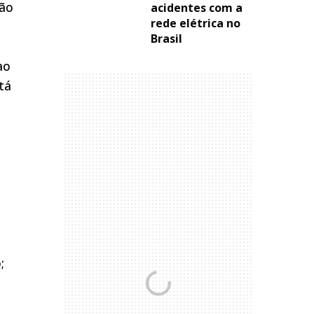
ção
acidentes com a
rede elétrica no
Brasil
ao
tá
;