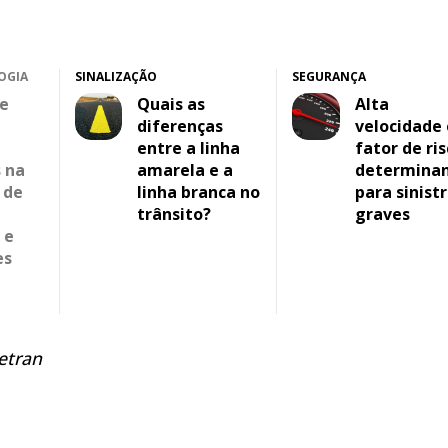
OGIA
SINALIZAÇÃO
SEGURANÇA
e
Quais as
Alta
diferenças
velocidade 
entre a linha
fator de ris
 na
amarela e a
determina
 de
linha branca no
para sinist
trânsito?
graves
 e
es
etran