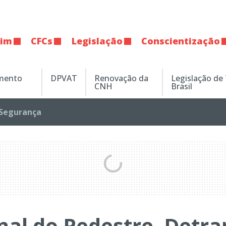
tim
CFCs
Legislação
Conscientização
amento
DPVAT
Renovação da
Legislação de
CNH
Brasil
Segurança
nal do Pedestre, Detra