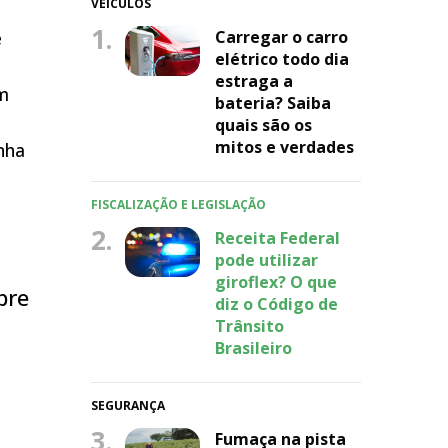
VEÍCULOS
1.
e
Carregar o carro
elétrico todo dia
estraga a
am
bateria? Saiba
quais são os
mitos e verdades
nha
FISCALIZAÇÃO E LEGISLAÇÃO
2.
Receita Federal
pode utilizar
giroflex? O que
bre
diz o Código de
Trânsito
Brasileiro
SEGURANÇA
3.
Fumaça na pista