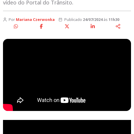
vídeo do Portal do Trânsito.
Por
Mariana Czerwonka
Publicado
24/07/2024
às
11h30
As obras na via têm impacto direto sobre a
fluidez do trânsito e esse foi o tema da