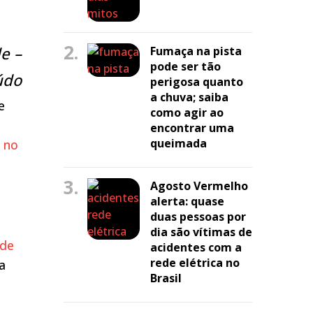
2.
e –
Fumaça na pista
pode ser tão
údo
perigosa quanto
a chuva; saiba
e
como agir ao
encontrar uma
queimada
ó no
3.
Agosto Vermelho
alerta: quase
duas pessoas por
dia são vítimas de
sde
acidentes com a
rede elétrica no
a
Brasil