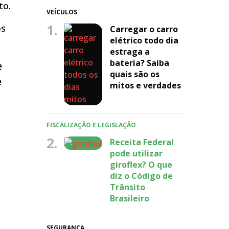
to.
VEÍCULOS
1.
os
Carregar o carro
elétrico todo dia
estraga a
bateria? Saiba
e
quais são os
e
mitos e verdades
FISCALIZAÇÃO E LEGISLAÇÃO
2.
Receita Federal
pode utilizar
giroflex? O que
diz o Código de
Trânsito
Brasileiro
SEGURANÇA