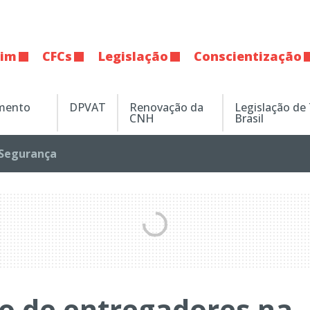
tim
CFCs
Legislação
Conscientização
amento
DPVAT
Renovação da
Legislação de
CNH
Brasil
Segurança
 de entregadores na