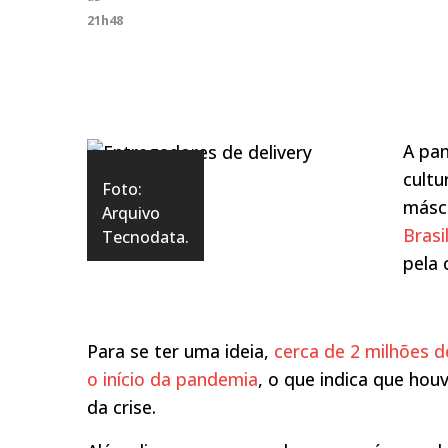
21h48
A pan
cultu
Foto:
másc
Arquivo
Brasi
Tecnodata.
pela 
Para se ter uma ideia,
cerca de 2 milhões
o início da pandemia
, o que indica que ho
da crise.