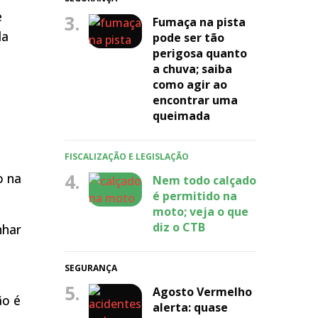
e
3.
Fumaça na pista
da
pode ser tão
perigosa quanto
a chuva; saiba
como agir ao
encontrar uma
queimada
FISCALIZAÇÃO E LEGISLAÇÃO
4.
o na
Nem todo calçado
é permitido na
moto; veja o que
diz o CTB
nhar
SEGURANÇA
5.
Agosto Vermelho
ão é
alerta: quase