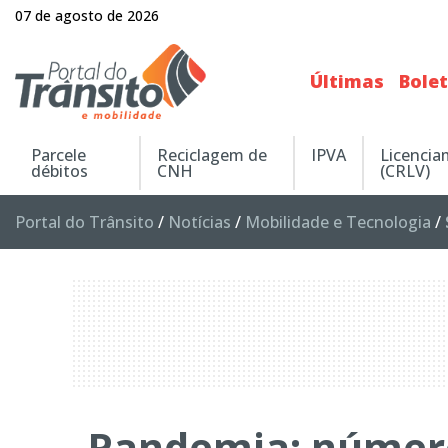
07 de agosto de 2026
Últimas
Bole
Parcele
Reciclagem de
IPVA
Licenci
débitos
CNH
(CRLV)
Portal do Trânsito
/
Notícias
/
Mobilidade e Tecnologia
/
Pandemia: número