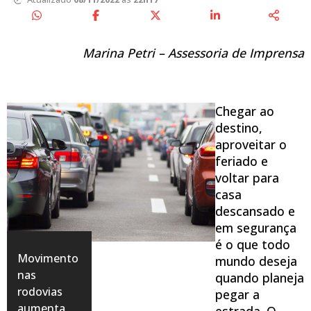
Marina Petri – Assessoria de Imprensa
Chegar ao
destino,
aproveitar o
feriado e
voltar para
casa
descansado e
em segurança
é o que todo
Movimento
mundo deseja
nas
quando planeja
rodovias
pegar a
aumenta
estrada. O