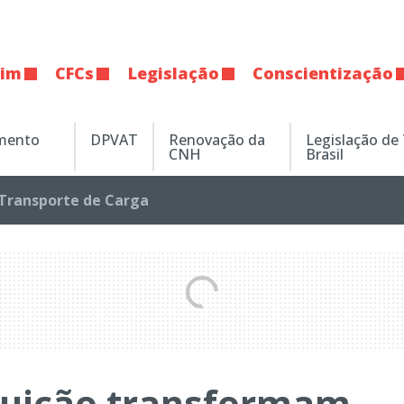
tim
CFCs
Legislação
Conscientização
amento
DPVAT
Renovação da
Legislação de
CNH
Brasil
Transporte de Carga
ibuição transformam