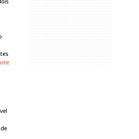
dois
o
rtes
orte
vel
 de