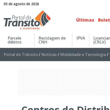
05 de agosto de 2026
Últimas
Bole
Parcele
Reciclagem de
IPVA
Licenci
débitos
CNH
(CRLV)
Portal do Trânsito
/
Notícias
/
Mobilidade e Tecnologia
/
Centros de Distr