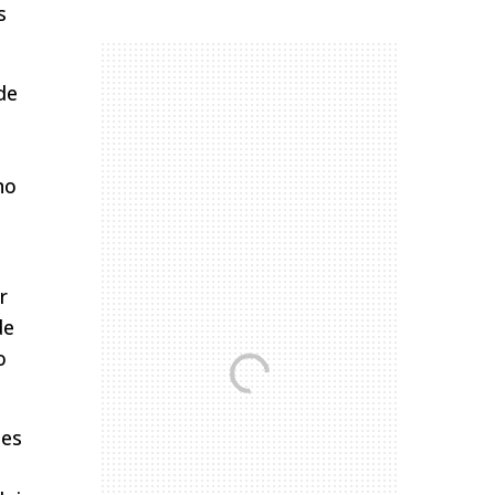
s
de
no
r
de
o
ões