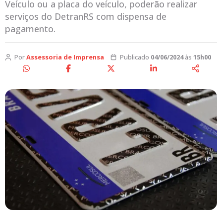
Veículo ou a placa do veículo, poderão realizar
serviços do DetranRS com dispensa de
pagamento.
Por
Assessoria de Imprensa
Publicado
04/06/2024
às
15h00