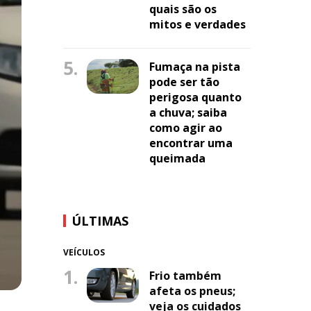
quais são os
mitos e verdades
5.
Fumaça na pista
pode ser tão
perigosa quanto
a chuva; saiba
como agir ao
encontrar uma
queimada
ÚLTIMAS
VEÍCULOS
1.
Frio também
afeta os pneus;
veja os cuidados