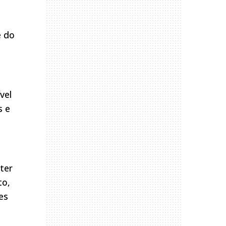
e do
vel
s e
ter
to,
es