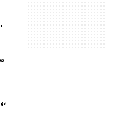
o.
as
rga