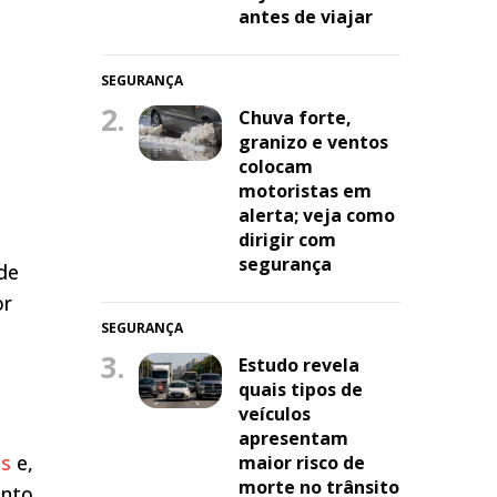
antes de viajar
SEGURANÇA
2.
Chuva forte,
granizo e ventos
colocam
motoristas em
alerta; veja como
dirigir com
segurança
 de
or
SEGURANÇA
3.
Estudo revela
quais tipos de
veículos
apresentam
as
e,
maior risco de
morte no trânsito
ento