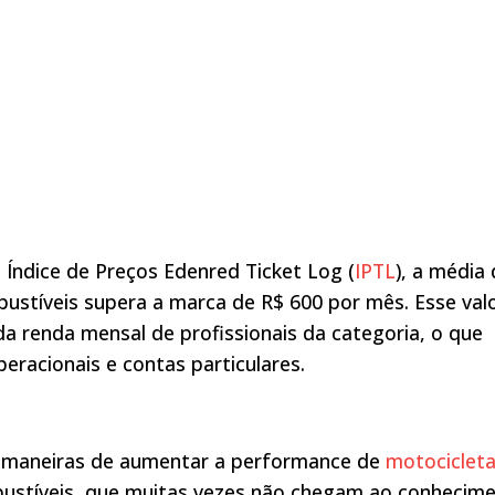
Índice de Preços Edenred Ticket Log (
IPTL
), a média
ustíveis supera a marca de R$ 600 por mês. Esse val
a renda mensal de profissionais da categoria, o que
operacionais e contas particulares.
á maneiras de aumentar a performance de
motociclet
stíveis, que muitas vezes não chegam ao conhecim