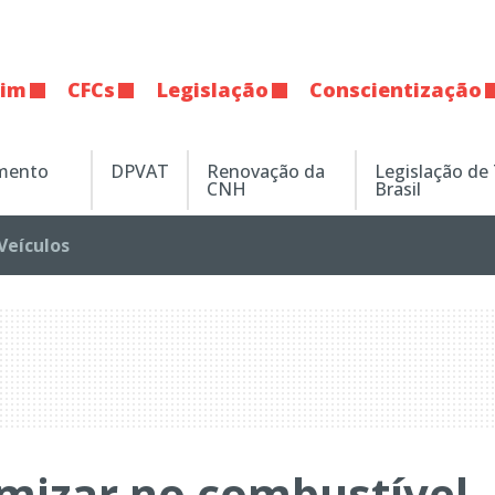
tim
CFCs
Legislação
Conscientização
amento
DPVAT
Renovação da
Legislação de
CNH
Brasil
Veículos
mizar no combustível