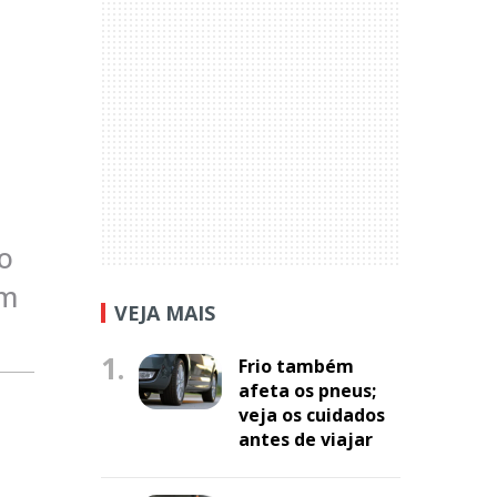
o
em
VEJA MAIS
1.
Frio também
afeta os pneus;
veja os cuidados
antes de viajar