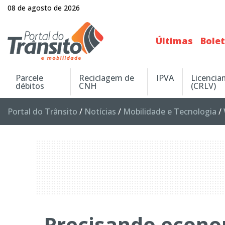
08 de agosto de 2026
Últimas
Bole
Parcele
Reciclagem de
IPVA
Licenci
débitos
CNH
(CRLV)
Portal do Trânsito
/
Notícias
/
Mobilidade e Tecnologia
/
Precisando econo