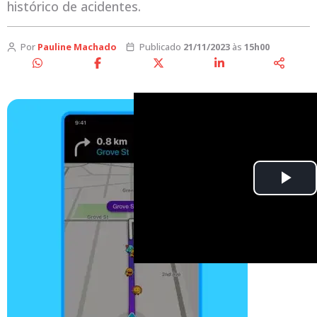
histórico de acidentes.
Por
Pauline Machado
Publicado
21/11/2023
às
15h00