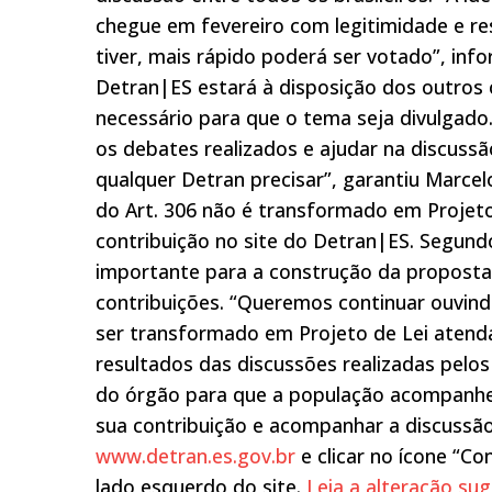
chegue em fevereiro com legitimidade e re
tiver, mais rápido poderá ser votado”, inf
Detran|ES estará à disposição dos outros ó
necessário para que o tema seja divulgad
os debates realizados e ajudar na discussã
qualquer Detran precisar”, garantiu Marcel
do Art. 306 não é transformado em Projeto
contribuição no site do Detran|ES. Segund
importante para a construção da proposta 
contribuições. “Queremos continuar ouvindo
ser transformado em Projeto de Lei atenda
resultados das discussões realizadas pelos
do órgão para que a população acompanhe 
sua contribuição e acompanhar a discussã
www.detran.es.gov.br
e clicar no ícone “Co
lado esquerdo do site.
Leia a alteração sug