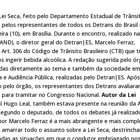
ei Seca, feito pelo Departamento Estadual de Trânsi
 pelos representantes de todos os Detrans do Brasil
ra (10), em Brasília. Durante o encontro, realizado na
AND), o diretor geral do Detran|ES, Marcelo Ferraz,
rt. 306 do Código de Trânsito Brasileiro (CTB) que t
s ingerir bebida alcoólica. A redação sugerida pelo ó
gadas diretamente ao tema e também da sociedade e
a e Audiência Pública, realizadas pelo Detran|ES. Após
 pelo órgão, os representantes dos Detrans avaliar
 para tramitar no Congresso Nacional.
Autor da Lei
al Hugo Leal, também estava presente na reunião da
 Segundo o deputado, de todos os debates já realizad
por Marcelo Ferraz é a mais abrangente e mais compl
u amarrar todo o assunto sobre a Lei Seca, destrinch
todas as situações em que o condutor embriagado po