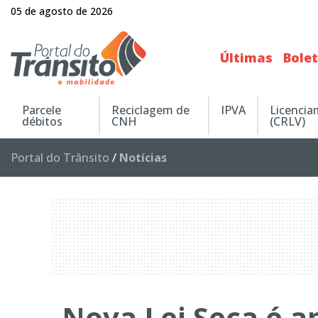
05 de agosto de 2026
Últimas
Bole
Parcele
Reciclagem de
IPVA
Licenci
débitos
CNH
(CRLV)
Portal do Trânsito
/
Notícias
Nova Lei Seca é a