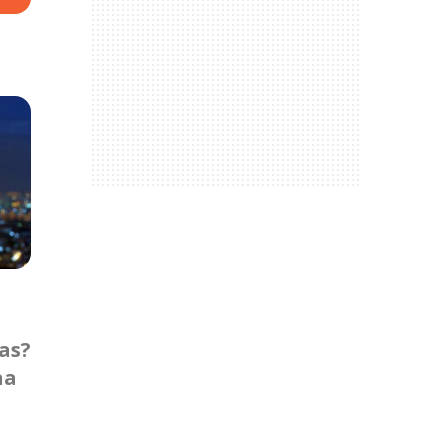
as?
na