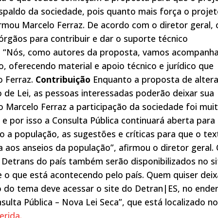
spaldo da sociedade, pois quanto mais força o proje
ormou Marcelo Ferraz. De acordo com o diretor geral, 
rgãos para contribuir e dar o suporte técnico
o. “Nós, como autores da proposta, vamos acompanh
o, oferecendo material e apoio técnico e jurídico que
o Ferraz.
Contribuição
Enquanto a proposta de alter
 de Lei, as pessoas interessadas poderão deixar sua
o Marcelo Ferraz a participação da sociedade foi mui
e por isso a Consulta Pública continuará aberta para
 a população, as sugestões e críticas para que o tex
 aos anseios da população”, afirmou o diretor geral.
 Detrans do país também serão disponibilizados no si
o que está acontecendo pelo país. Quem quiser deix
o do tema deve acessar o site do Detran|ES, no ende
nsulta Pública – Nova Lei Seca”, que está localizado no
erida.