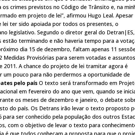
 os crimes previstos no Código de Trânsito e, na min
ormado em projeto de lei”, afirmou Hugo Leal. Apesar
 lei ter sido apoiada por todos os presentes, o
no legislativo. Segundo o diretor geral do Detran|ES,
vos estão terminando e não haveria tempo para a vota
próximo dia 15 de dezembro, faltam apenas 11 sessõ
2 Medidas Provisórias para serem votadas e assunto
 2011. A chance do projeto de lei tramitar agora é
ar um pouco para não perdermos a oportunidade de
ates pelo país
O texto será transformado em Projet
acional em fevereiro do ano que vem, quando se inic
durante os meses de dezembro e janeiro, o debate sob
sto do país. Os Detrans irão levar o texto proposto p
 para ser conhecido pela população dos outros Esta
os, com o objetivo de levar o texto para conheciment
deia é que todos conheçam a proposta para que o proj