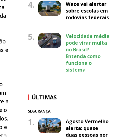
4.
Waze vai alertar
ha
sobre escolas em
 da
rodovias federais
5.
Velocidade média
ção
pode virar multa
es e
no Brasil?
Entenda como
s
funciona o
sistema
o
iam
ÚLTIMAS
re a
elo
SEGURANÇA
dos.
1.
Agosto Vermelho
o e
alerta: quase
duas pessoas por
eto