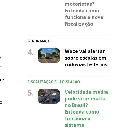
motoristas?
Entenda como
funciona a nova
fiscalização
SEGURANÇA
4.
Waze vai alertar
e
sobre escolas em
rodovias federais
,
ue
FISCALIZAÇÃO E LEGISLAÇÃO
5.
Velocidade média
pode virar multa
do
no Brasil?
Entenda como
funciona o
sistema