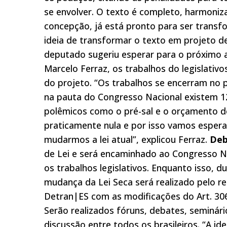
se envolver. O texto é completo, harmoniza
concepção, já está pronto para ser transf
ideia de transformar o texto em projeto de
deputado sugeriu esperar para o próximo a
Marcelo Ferraz, os trabalhos do legislati
do projeto. “Os trabalhos se encerram no 
na pauta do Congresso Nacional existem 1
polêmicos como o pré-sal e o orçamento de
praticamente nula e por isso vamos esper
mudarmos a lei atual”, explicou Ferraz.
Deb
de Lei e será encaminhado ao Congresso N
os trabalhos legislativos. Enquanto isso, 
mudança da Lei Seca será realizado pelo re
Detran|ES com as modificações do Art. 306
Serão realizados fóruns, debates, seminári
discussão entre todos os brasileiros. “A i