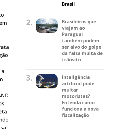
Brasil
to
2.
Brasileiros que
 em
viajam ao
Paraguai
também podem
rata
ser alvo do golpe
da falsa multa de
rgão
trânsito
m
 a
3.
Inteligência
am
artificial pode
multar
 AND
motoristas?
Entenda como
os
funciona a nova
eta
fiscalização
ando
ssa