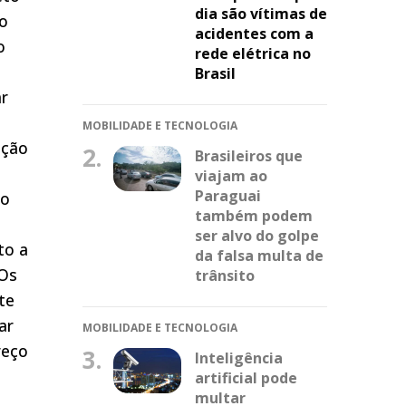
dia são vítimas de
to
acidentes com a
o
rede elétrica no
Brasil
ar
MOBILIDADE E TECNOLOGIA
ação
2.
Brasileiros que
viajam ao
Paraguai
to
também podem
ser alvo do golpe
to a
da falsa multa de
 Os
trânsito
te
ar
MOBILIDADE E TECNOLOGIA
reço
3.
Inteligência
artificial pode
multar