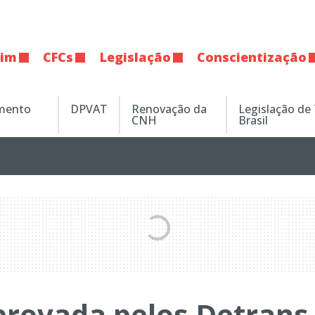
tim
CFCs
Legislação
Conscientização
amento
DPVAT
Renovação da
Legislação de
CNH
Brasil
provada pelos Detrans