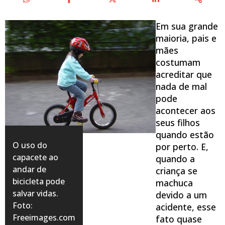
Em sua grande
maioria, pais e
mães
costumam
acreditar que
nada de mal
pode
acontecer aos
seus filhos
quando estão
O uso do
por perto. E,
capacete ao
quando a
andar de
criança se
bicicleta pode
machuca
salvar vidas.
devido a um
Foto:
acidente, esse
Freeimages.com
fato quase