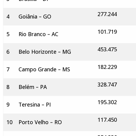
277.244
4
Goiânia – GO
101.719
5
Rio Branco – AC
453.475
6
Belo Horizonte – MG
182.229
7
Campo Grande – MS
328.747
8
Belém – PA
195.302
9
Teresina – PI
117.450
10
Porto Velho – RO