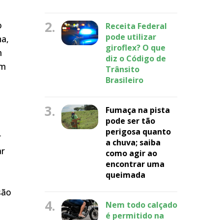
2.
o
Receita Federal
pode utilizar
na,
giroflex? O que
m
diz o Código de
am
Trânsito
Brasileiro
3.
Fumaça na pista
pode ser tão
perigosa quanto
r
a chuva; saiba
ar
como agir ao
encontrar uma
queimada
são
4.
Nem todo calçado
é permitido na