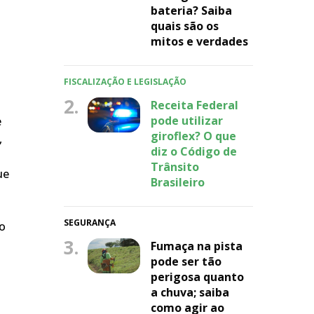
bateria? Saiba
quais são os
mitos e verdades
FISCALIZAÇÃO E LEGISLAÇÃO
2.
Receita Federal
pode utilizar
e
giroflex? O que
,
diz o Código de
Trânsito
ue
Brasileiro
SEGURANÇA
do
3.
Fumaça na pista
pode ser tão
perigosa quanto
a chuva; saiba
como agir ao