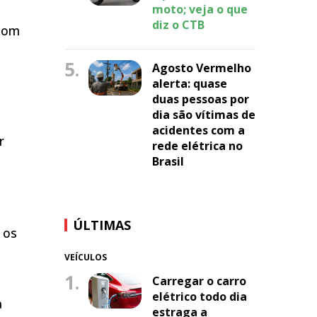
moto; veja o que
diz o CTB
 com
5.
Agosto Vermelho
alerta: quase
duas pessoas por
dia são vítimas de
acidentes com a
r
rede elétrica no
Brasil
ÚLTIMAS
 os
VEÍCULOS
1.
Carregar o carro
elétrico todo dia
a
estraga a