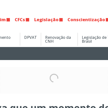
tim
CFCs
Legislação
Conscientização
amento
DPVAT
Renovação da
Legislação de
CNH
Brasil
va que um momento d