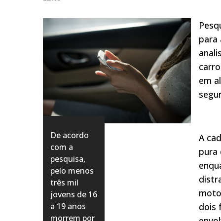
Pesqu
para 
anali
carro
em al
segun
De acordo
A cad
com a
pura 
pesquisa,
enqua
pelo menos
distr
três mil
motor
jovens de 16
a 19 anos
dois
morrem por
envol