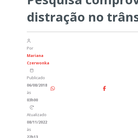
distração no trâns
Por
Mariana
Czerwonka
Publicado
06/08/2018
às
03h00
Atualizado
08/11/2022
às
22h13