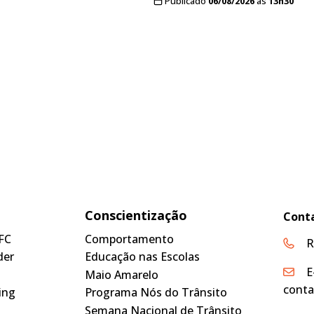
Publicado
06/08/2026
às
13h30
Conscientização
Cont
FC
Comportamento
R
der
Educação nas Escolas
E
Maio Amarelo
conta
ing
Programa Nós do Trânsito
Semana Nacional de Trânsito