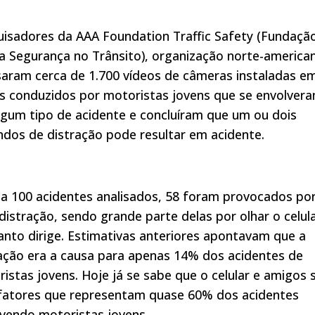
isadores da AAA Foundation Traffic Safety (Fundaçã
a Segurança no Trânsito), organização norte-america
saram cerca de 1.700 vídeos de câmeras instaladas e
s conduzidos por motoristas jovens que se envolver
gum tipo de acidente e concluíram que um ou dois
dos de distração pode resultar em acidente.
a 100 acidentes analisados, 58 foram provocados po
distração, sendo grande parte delas por olhar o celul
nto dirige. Estimativas anteriores apontavam que a
ação era a causa para apenas 14% dos acidentes de
istas jovens. Hoje já se sabe que o celular e amigos 
 fatores que representam quase 60% dos acidentes
vendo motoristas jovens.