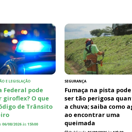
ÃO E LEGISLAÇÃO
SEGURANÇA
a Federal pode
Fumaça na pista pode
r giroflex? O que
ser tão perigosa quan
Código de Trânsito
a chuva; saiba como a
eiro
ao encontrar uma
queimada
o
06/08/2026
às
15h00