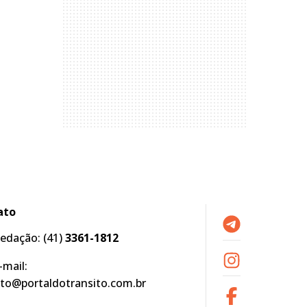
ato
edação:
(41)
3361-1812
-mail:
to@portaldotransito.com.br