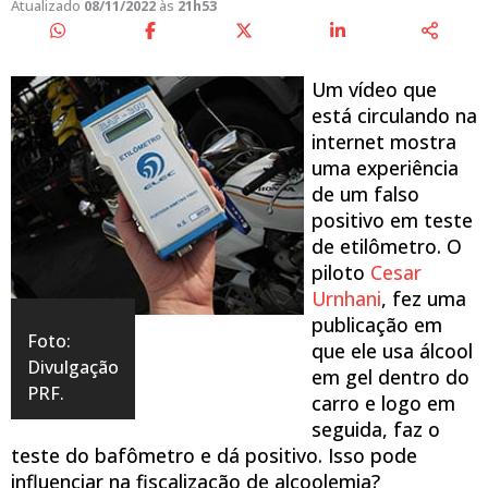
Atualizado
08/11/2022
às
21h53
Um vídeo que
está circulando na
internet mostra
uma experiência
de um falso
positivo em teste
de etilômetro. O
piloto
Cesar
Urnhani
, fez uma
publicação em
Foto:
que ele usa álcool
Divulgação
em gel dentro do
PRF.
carro e logo em
seguida, faz o
teste do bafômetro e dá positivo. Isso pode
influenciar na fiscalização de alcoolemia?