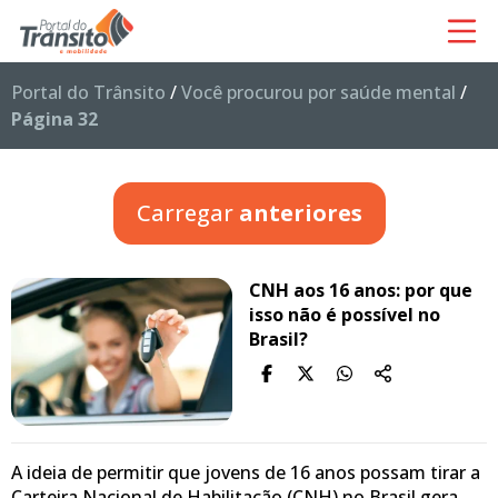
Portal do Trânsito
/
Você procurou por saúde mental
/
Página 32
Carregar
anteriores
CNH aos 16 anos: por que
isso não é possível no
Brasil?
A ideia de permitir que jovens de 16 anos possam tirar a
Carteira Nacional de Habilitação (CNH) no Brasil gera…