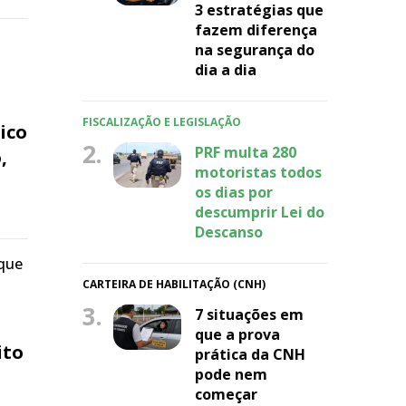
3 estratégias que
fazem diferença
na segurança do
dia a dia
FISCALIZAÇÃO E LEGISLAÇÃO
ico
2.
PRF multa 280
,
motoristas todos
os dias por
descumprir Lei do
Descanso
 que
CARTEIRA DE HABILITAÇÃO (CNH)
3.
7 situações em
que a prova
ito
prática da CNH
pode nem
começar