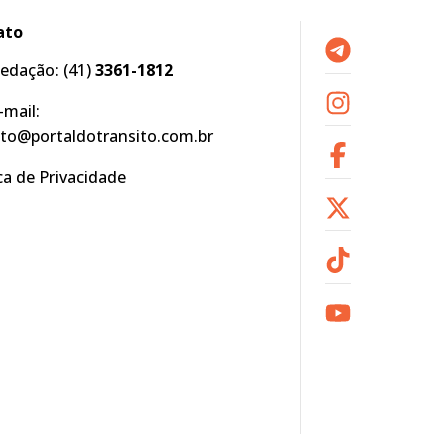
ato
edação:
(41)
3361-1812
-mail:
to@portaldotransito.com.br
ica de Privacidade