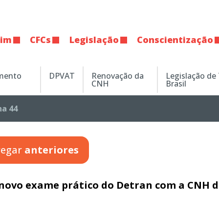
tim
CFCs
Legislação
Conscientização
amento
DPVAT
Renovação da
Legislação de
CNH
Brasil
na 44
regar
anteriores
 novo exame prático do Detran com a CNH 