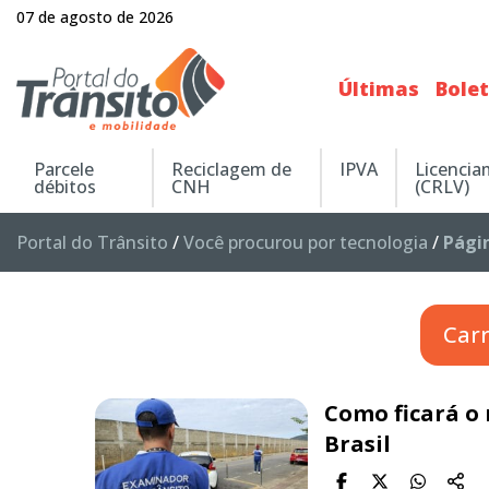
07 de agosto de 2026
Últimas
Bole
Parcele
Reciclagem de
IPVA
Licenci
débitos
CNH
(CRLV)
Portal do Trânsito
/
Você procurou por tecnologia
/
Pági
Car
Como ficará o
Brasil