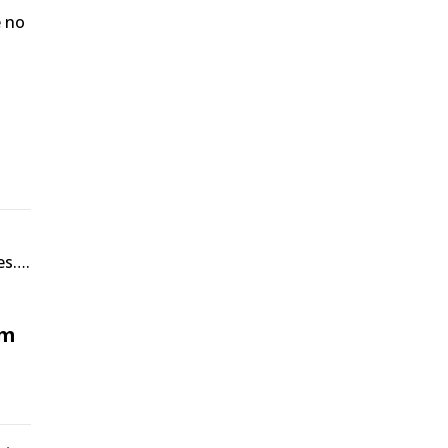
e no
es….
em