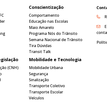
Conscientização
Cont
FC
Comportamento
R
der
Educação nas Escolas
E
Maio Amarelo
conta
ing
Programa Nós do Trânsito
Semana Nacional de Trânsito
Polít
Tira Dúvidas
Transit Talk
egislação
Mobilidade e Tecnologia
tação (CNH)
Mobilidade Urbana
o
Segurança
H
Sinalização
Transporte Coletivo
Transporte Escolar
Veículos