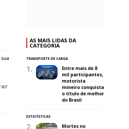
AS MAIS LIDAS DA
CATEGORIA
r sua
TRANSPORTE DE CARGA
1.
Entre mais de 8
mil participantes,
motorista
rar
mineiro conquista
o título de melhor
do Brasil
ESTATÍSTICAS
2.
Mortes no