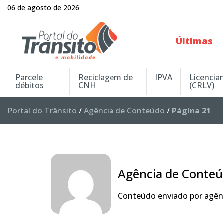
06 de agosto de 2026
Últimas
Parcele
Reciclagem de
IPVA
Licenci
débitos
CNH
(CRLV)
Portal do Trânsito
/
Agência de Conteúdo
/
Página 21
Agência de Conte
Conteúdo enviado por agênc