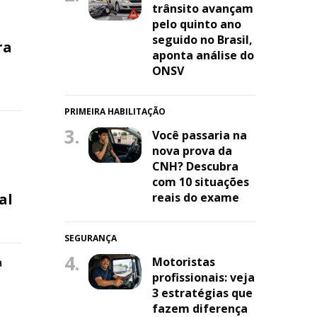
trânsito avançam
pelo quinto ano
seguido no Brasil,
ra
aponta análise do
ONSV
PRIMEIRA HABILITAÇÃO
3.
Você passaria na
nova prova da
CNH? Descubra
com 10 situações
al
reais do exame
SEGURANÇA
4.
Motoristas
à
profissionais: veja
3 estratégias que
fazem diferença