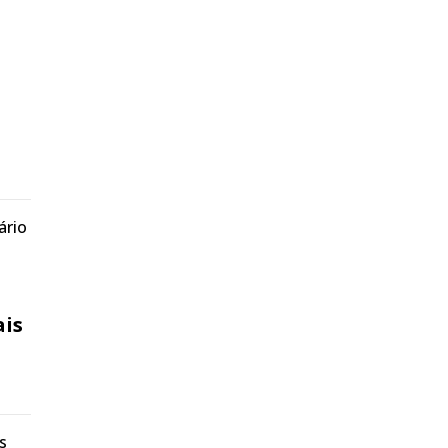
ário
ais
s