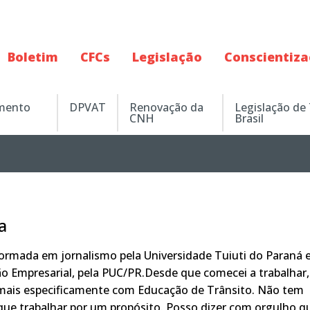
Boletim
CFCs
Legislação
Conscientiz
amento
DPVAT
Renovação da
Legislação de
CNH
Brasil
a
rmada em jornalismo pela Universidade Tuiuti do Paraná 
o Empresarial, pela PUC/PR.Desde que comecei a trabalhar,
 mais especificamente com Educação de Trânsito. Não tem
ue trabalhar por um propósito. Posso dizer com orgulho q