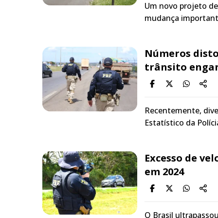
Um novo projeto de
mudança importante
Números distor
trânsito eng
Recentemente, dive
Estatístico da Políc
Excesso de vel
em 2024
O Brasil ultrapasso