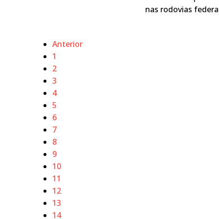
nas rodovias feder
Anterior
1
2
3
4
5
6
7
8
9
10
11
12
13
14