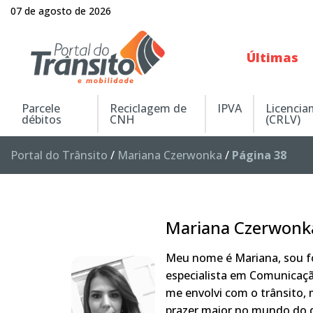
07 de agosto de 2026
Últimas
Parcele
Reciclagem de
IPVA
Licenci
débitos
CNH
(CRLV)
Portal do Trânsito
/
Mariana Czerwonka
/
Página 38
Mariana Czerwonk
Meu nome é Mariana, sou fo
especialista em Comunicaçã
me envolvi com o trânsito,
prazer maior no mundo do q