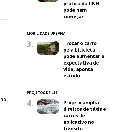
prática da CNH
pode nem
começar
MOBILIDADE URBANA
3.
Trocar o carro
pela bicicleta
pode aumentar a
expectativa de
s
vida, aponta
estudo
PROJETOS DE LEI
 no
4.
Projeto amplia
direitos de táxis e
carros de
aplicativo no
trânsito