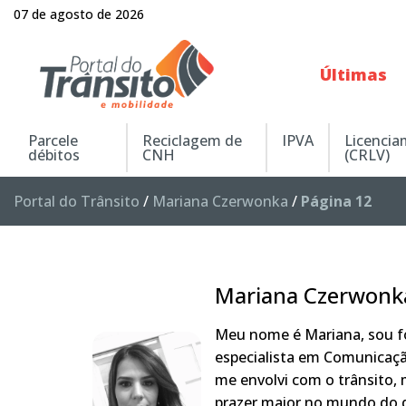
07 de agosto de 2026
Últimas
Parcele
Reciclagem de
IPVA
Licenci
débitos
CNH
(CRLV)
Portal do Trânsito
/
Mariana Czerwonka
/
Página 12
Mariana Czerwonk
Meu nome é Mariana, sou fo
especialista em Comunicaçã
me envolvi com o trânsito,
prazer maior no mundo do q