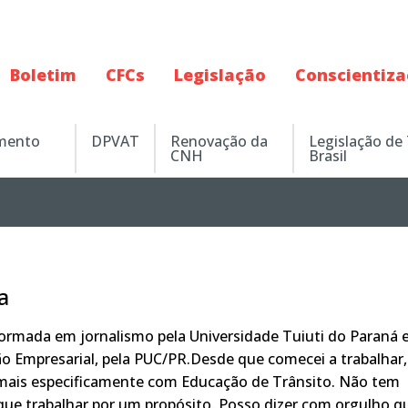
Boletim
CFCs
Legislação
Conscientiz
amento
DPVAT
Renovação da
Legislação de
CNH
Brasil
a
rmada em jornalismo pela Universidade Tuiuti do Paraná 
o Empresarial, pela PUC/PR.Desde que comecei a trabalhar,
 mais especificamente com Educação de Trânsito. Não tem
ue trabalhar por um propósito. Posso dizer com orgulho q