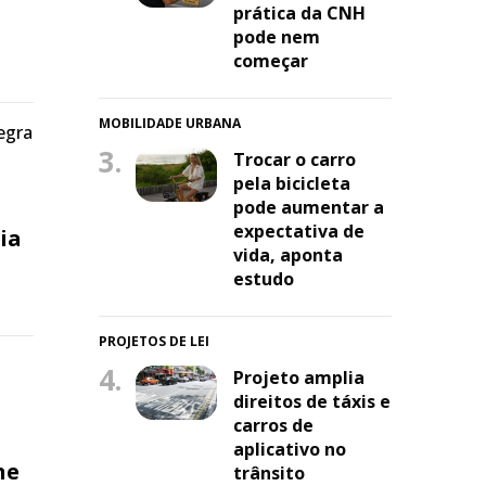
prática da CNH
pode nem
começar
MOBILIDADE URBANA
egra
3.
Trocar o carro
pela bicicleta
pode aumentar a
expectativa de
ia
vida, aponta
estudo
PROJETOS DE LEI
o
4.
Projeto amplia
direitos de táxis e
carros de
aplicativo no
ne
trânsito