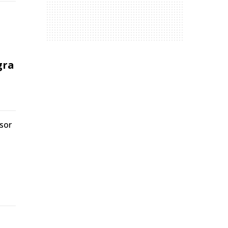
gra
sor