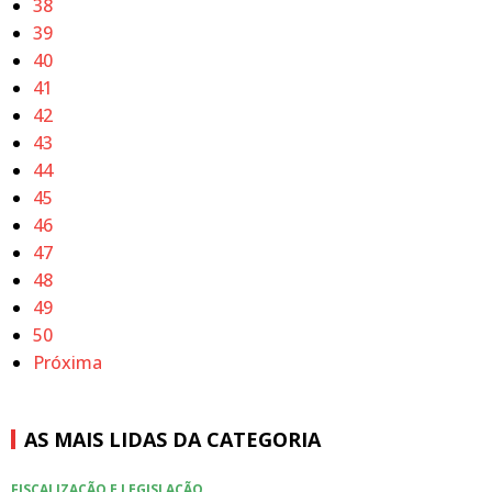
38
39
40
41
42
43
44
45
46
47
48
49
50
Próxima
AS MAIS LIDAS DA CATEGORIA
FISCALIZAÇÃO E LEGISLAÇÃO