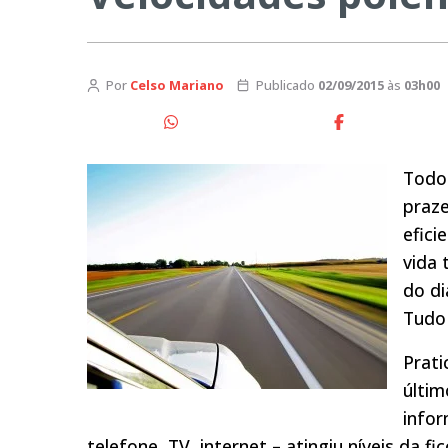
Por
Celso Mariano
Publicado
02/09/2015
às
03h00
Todos
praz
efici
vida 
do di
Tudo 
Prat
últim
infor
telefone, TV, internet – atingiu níveis da fi