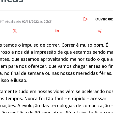
OUVIR:
00
Atualizado
02/11/2022
às
20h31
 temos o impulso de correr. Correr é muito bom. É
eroso e nos dá a impressão de que estamos sendo ma
entes, que estamos aproveitando melhor tudo o que a
tem para nos oferecer, que vamos chegar antes ao fin
a, no final de semana ou nas nossas merecidas férias.
isso é ilusão.
icamente tudo em nossas vidas vêm se acelerando no
os tempos. Nunca foi tão fácil – e rápido – acessar
mações. A evolução das tecnologias de comunicação 
cção científica de 30 anos atrás. Só o trânsito ficou ma