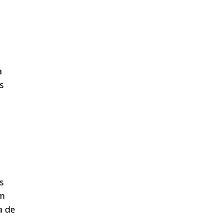
à
s
o
s
am
a de