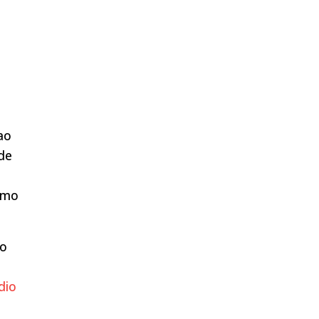
ao
 de
smo
io
–
dio