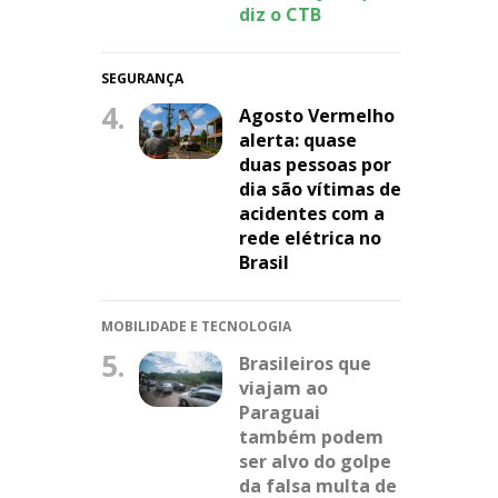
diz o CTB
SEGURANÇA
4.
Agosto Vermelho
alerta: quase
duas pessoas por
dia são vítimas de
acidentes com a
rede elétrica no
Brasil
MOBILIDADE E TECNOLOGIA
5.
Brasileiros que
viajam ao
Paraguai
também podem
ser alvo do golpe
da falsa multa de