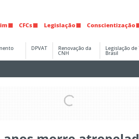
tim
CFCs
Legislação
Conscientização
amento
DPVAT
Renovação da
Legislação de
CNH
Brasil
6 anos morre atropela