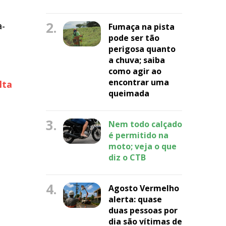
2.
a-
Fumaça na pista
pode ser tão
perigosa quanto
a chuva; saiba
como agir ao
encontrar uma
lta
queimada
3.
Nem todo calçado
é permitido na
moto; veja o que
diz o CTB
4.
Agosto Vermelho
alerta: quase
duas pessoas por
dia são vítimas de