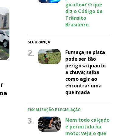
giroflex? O que
diz o Código de
Trânsito
Brasileiro
SEGURANÇA
2.
Fumaça na pista
pode ser tão
perigosa quanto
a chuva; saiba
como agir ao
er
encontrar uma
Boa
queimada
FISCALIZAÇÃO E LEGISLAÇÃO
3.
Nem todo calçado
é permitido na
moto; veja o que