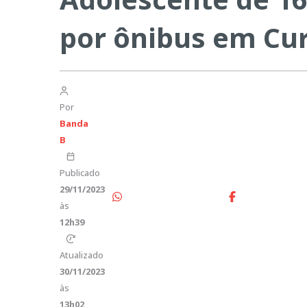
por ônibus em Cur
Por
Banda
B
Publicado
29/11/2023
às
12h39
Atualizado
30/11/2023
às
13h02