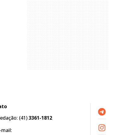
ato
edação:
(41)
3361-1812
-mail: