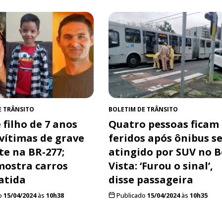
E TRÂNSITO
BOLETIM DE TRÂNSITO
 filho de 7 anos
Quatro pessoas ficam
 vítimas de grave
feridos após ônibus s
te na BR-277;
atingido por SUV no 
mostra carros
Vista: ‘Furou o sinal’,
atida
disse passageira
o
15/04/2024
às
10h38
Publicado
15/04/2024
às
10h35