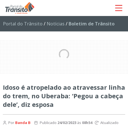
Portal do Trânsito
/
Notícias
/
Boletim de Trânsito
Idoso é atropelado ao atravessar linha
do trem, no Uberaba: ‘Pegou a cabeça
dele’, diz esposa
Por
Banda B
Publicado
24/02/2023
às
08h54
Atualizado