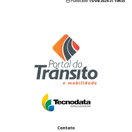
Publicado
15/04/2024
às
10h35
Contato