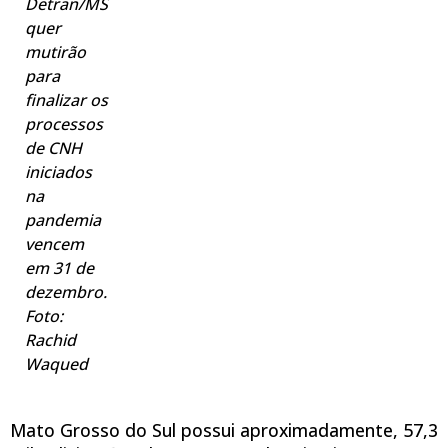
Detran/MS
quer
mutirão
para
finalizar os
processos
de CNH
iniciados
na
pandemia
vencem
em 31 de
dezembro.
Foto:
Rachid
Waqued
Mato Grosso do Sul possui aproximadamente, 57,3