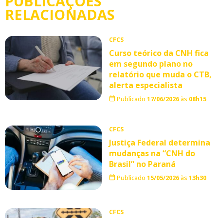
PUBLICAÇÕES
RELACIONADAS
CFCS
Curso teórico da CNH fica
em segundo plano no
relatório que muda o CTB,
alerta especialista
Publicado
17/06/2026
às
08h15
CFCS
Justiça Federal determina
mudanças na “CNH do
Brasil” no Paraná
Publicado
15/05/2026
às
13h30
CFCS