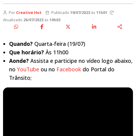
Por
Creative Hut
Publicado
19/07/2023
às
11h01
Atualizado
26/07/2023
às
10h03
Quando?
Quarta-feira (19/07)
Que horário?
Às 11h00
Aonde?
Assista e participe no vídeo logo abaixo,
no
YouTube
ou no
Facebook
do Portal do
Trânsito;