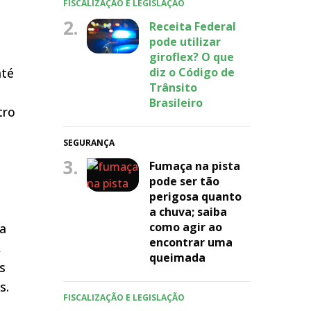
FISCALIZAÇÃO E LEGISLAÇÃO
2.
Receita Federal
pode utilizar
giroflex? O que
diz o Código de
até
Trânsito
Brasileiro
tro
SEGURANÇA
3.
Fumaça na pista
pode ser tão
perigosa quanto
a chuva; saiba
como agir ao
va
encontrar uma
,
queimada
s
s.
FISCALIZAÇÃO E LEGISLAÇÃO