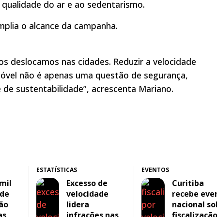
 qualidade do ar e ao sedentarismo.
amplia o alcance da campanha.
nos deslocamos nas cidades. Reduzir a velocidade
óvel não é apenas uma questão de segurança,
de sustentabilidade”, acrescenta Mariano.
ESTATÍSTICAS
EVENTOS
mil
Excesso de
Curitiba
 de
velocidade
recebe eve
são
lidera
nacional so
as
infrações nas
fiscalizaçã