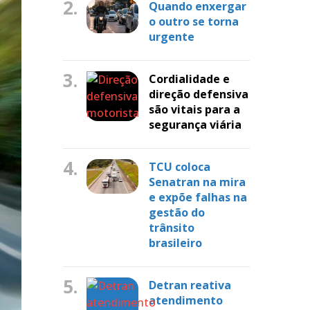
2.
Quando enxergar
o outro se torna
urgente
3.
Cordialidade e
direção defensiva
são vitais para a
segurança viária
4.
TCU coloca
Senatran na mira
e expõe falhas na
gestão do
trânsito
brasileiro
5.
Detran reativa
atendimento