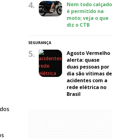
4.
Nem todo calçado
é permitido na
moto; veja o que
diz o CTB
SEGURANÇA
5.
Agosto Vermelho
alerta: quase
duas pessoas por
dia são vítimas de
acidentes com a
rede elétrica no
Brasil
odos
os