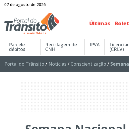
07 de agosto de 2026
Últimas
Bole
Parcele
Reciclagem de
IPVA
Licenci
débitos
CNH
(CRLV)
Portal do Trânsito
/
Notícias
/
Conscientização
/
Semana 
Semana Nacional 