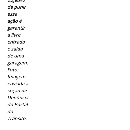
objetivo
de punir
essa
ação é
garantir
a livre
entrada
e saída
de uma
garagem.
Foto:
Imagem
enviada a
seção de
Denúncia
do Portal
do
Trânsito.