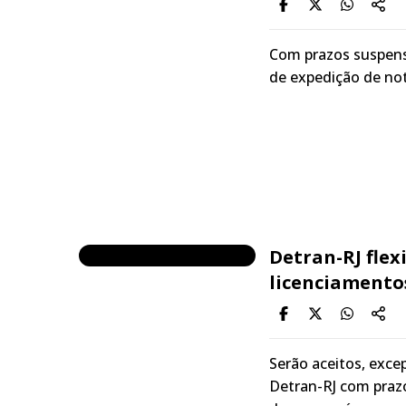
Com prazos suspens
de expedição de not
Detran-RJ flex
licenciamento
Serão aceitos, exc
Detran-RJ com prazo