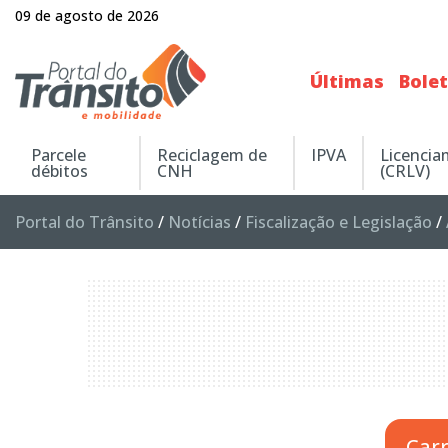
09 de agosto de 2026
Últimas
Bole
Parcele
Reciclagem de
IPVA
Licenci
débitos
CNH
(CRLV)
Portal do Trânsito
/
Notícias
/
Fiscalização e Legislação
/
Car