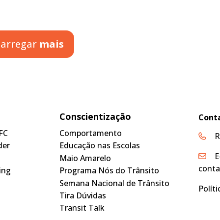
arregar
mais
Conscientização
Cont
FC
Comportamento
R
der
Educação nas Escolas
E
Maio Amarelo
conta
ing
Programa Nós do Trânsito
Semana Nacional de Trânsito
Polít
Tira Dúvidas
Transit Talk