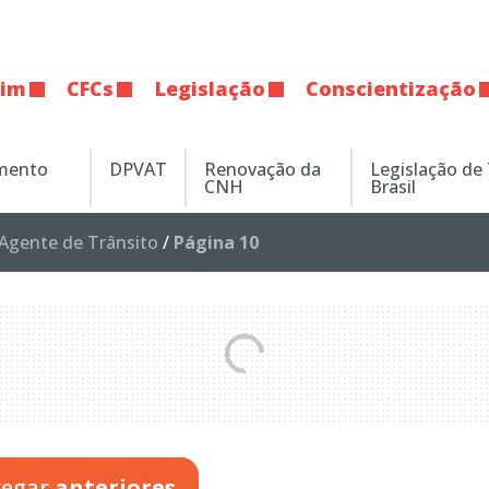
tim
CFCs
Legislação
Conscientização
amento
DPVAT
Renovação da
Legislação de
CNH
Brasil
Agente de Trânsito
/
Página 10
regar
anteriores