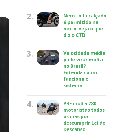
2.
Nem todo calçado
é permitido na
moto; veja o que
diz o CTB
3.
Velocidade média
pode virar multa
no Brasil?
Entenda como
funciona o
sistema
4.
PRF multa 280
motoristas todos
os dias por
descumprir Lei do
Descanso