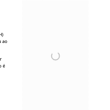
H)
u ao
r
o é