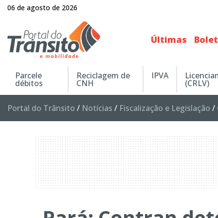
06 de agosto de 2026
Últimas
Bole
Parcele
Reciclagem de
IPVA
Licenci
débitos
CNH
(CRLV)
Portal do Trânsito
/
Notícias
/
Fiscalização e Legislação
/
Pará: Contran de