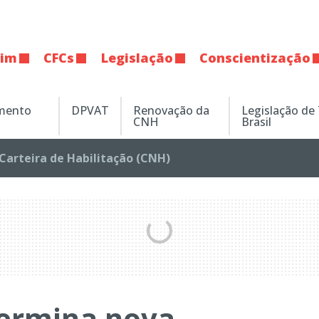
tim
CFCs
Legislação
Conscientização
amento
DPVAT
Renovação da
Legislação de
CNH
Brasil
Carteira de Habilitação (CNH)
termina nova