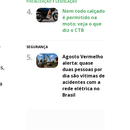
FISCALIZAÇÃO E LEGISLAÇÃO
4.
Nem todo calçado
é permitido na
moto; veja o que
diz o CTB
e
SEGURANÇA
5.
Agosto Vermelho
alerta: quase
s,
duas pessoas por
dia são vítimas de
acidentes com a
a
rede elétrica no
Brasil