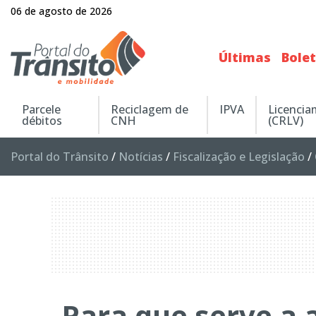
06 de agosto de 2026
Últimas
Bole
Parcele
Reciclagem de
IPVA
Licenci
débitos
CNH
(CRLV)
Portal do Trânsito
/
Notícias
/
Fiscalização e Legislação
/
Para que serve a 