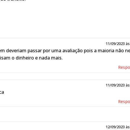
11/09/2023 às
ém deveriam passar por uma avaliação pois a maioria não 
isam o dinheiro e nada mais.
Resp
11/09/2023 às
ca
Resp
gueira Santos
17/09/2023 às
12/09/2023 às