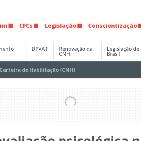
tim
CFCs
Legislação
Conscientização
amento
DPVAT
Renovação da
Legislação de
CNH
Brasil
Carteira de Habilitação (CNH)
avaliação psicológica 