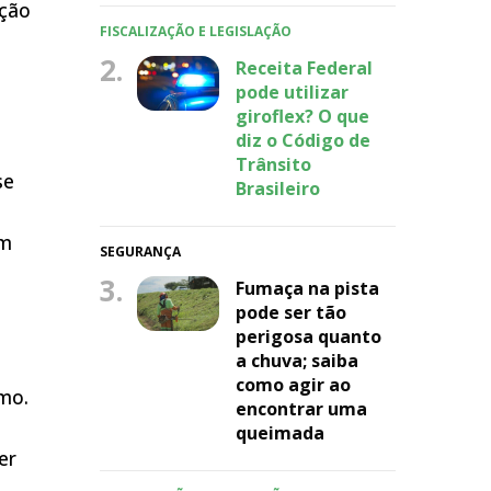
ição
FISCALIZAÇÃO E LEGISLAÇÃO
2.
Receita Federal
pode utilizar
giroflex? O que
diz o Código de
Trânsito
se
Brasileiro
um
SEGURANÇA
3.
Fumaça na pista
pode ser tão
perigosa quanto
a chuva; saiba
como agir ao
mo.
encontrar uma
queimada
er