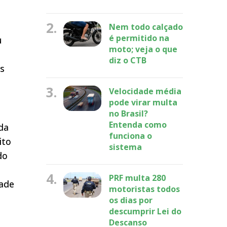
2.
Nem todo calçado
é permitido na
u
moto; veja o que
e
diz o CTB
os
3.
Velocidade média
pode virar multa
no Brasil?
Entenda como
da
funciona o
ito
sistema
do
4.
PRF multa 280
ade
motoristas todos
os dias por
descumprir Lei do
Descanso