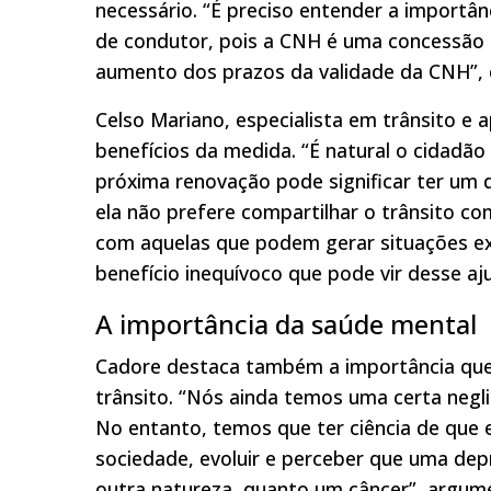
necessário. “É preciso entender a importâ
de condutor, pois a CNH é uma concessão d
aumento dos prazos da validade da CNH”, c
Celso Mariano, especialista em trânsito e 
benefícios da medida. “É natural o cidadã
próxima renovação pode significar ter um d
ela não prefere compartilhar o trânsito 
com aquelas que podem gerar situações e
benefício inequívoco que pode vir desse a
A importância da saúde mental
Cadore destaca também a importância que
trânsito. “Nós ainda temos uma certa negl
No entanto, temos que ter ciência de que
sociedade, evoluir e perceber que uma dep
outra natureza, quanto um câncer”, argum