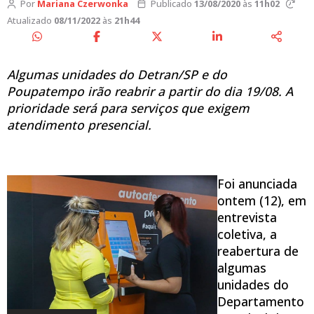
Por
Mariana Czerwonka
Publicado
13/08/2020
às
11h02
Atualizado
08/11/2022
às
21h44
Algumas unidades do Detran/SP e do
Poupatempo irão reabrir a partir do dia 19/08. A
prioridade será para serviços
que exigem
atendimento presencial.
Foi anunciada
ontem (12), em
entrevista
coletiva, a
reabertura de
algumas
unidades do
Departamento