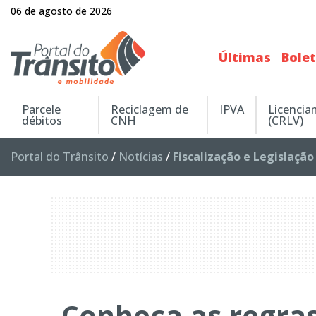
06 de agosto de 2026
Últimas
Bole
Parcele
Reciclagem de
IPVA
Licenci
débitos
CNH
(CRLV)
Portal do Trânsito
/
Notícias
/
Fiscalização e Legislação
Conheça as regras