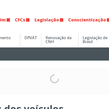
tim
CFCs
Legislação
Conscientização
amento
DPVAT
Renovação da
Legislação de
CNH
Brasil
 dos veículos