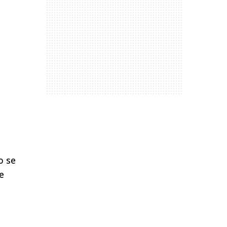
o se
e