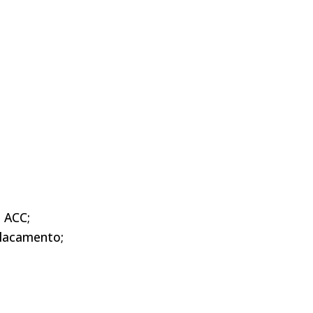
u ACC;
placamento;