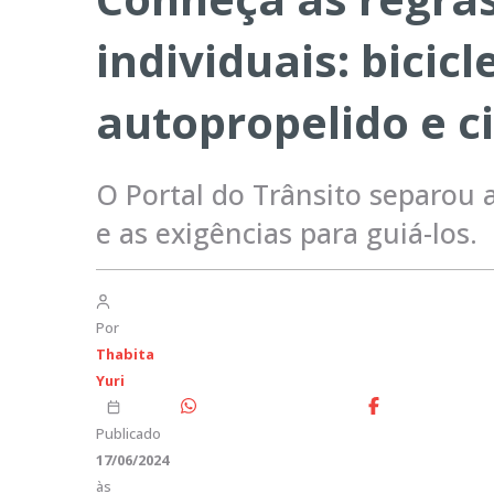
individuais: bicicl
autopropelido e c
O Portal do Trânsito separou a
e as exigências para guiá-los.
Por
Thabita
Yuri
Publicado
17/06/2024
às