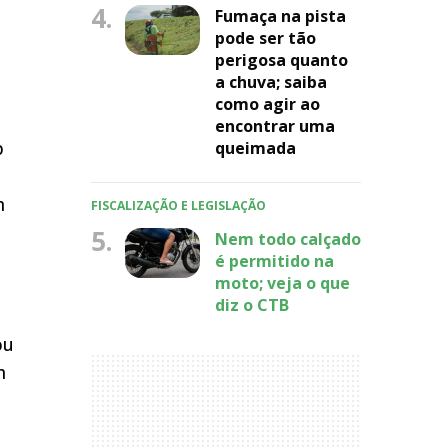
4.
Fumaça na pista
pode ser tão
perigosa quanto
a chuva; saiba
como agir ao
encontrar uma
p
queimada
m
FISCALIZAÇÃO E LEGISLAÇÃO
5.
Nem todo calçado
é permitido na
moto; veja o que
diz o CTB
ou
m