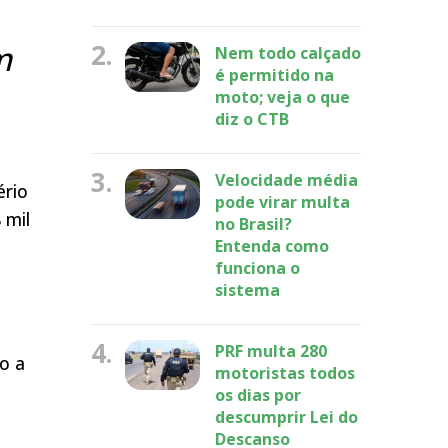
m
2.
Nem todo calçado
é permitido na
moto; veja o que
diz o CTB
3.
Velocidade média
ério
pode virar multa
 mil
no Brasil?
Entenda como
funciona o
sistema
e
4.
PRF multa 280
o a
motoristas todos
os dias por
descumprir Lei do
Descanso