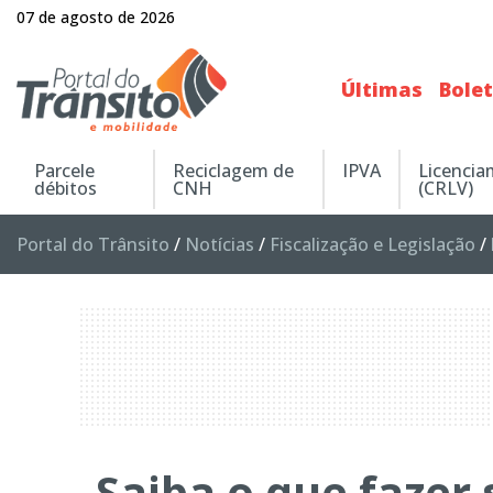
07 de agosto de 2026
Últimas
Bole
Parcele
Reciclagem de
IPVA
Licenci
débitos
CNH
(CRLV)
Portal do Trânsito
/
Notícias
/
Fiscalização e Legislação
/
Saiba o que fazer 