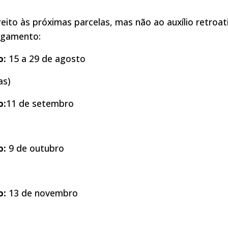
eito às próximas parcelas, mas não ao auxílio retroat
agamento:
o:
15 a 29 de agosto
as)
o:
11 de setembro
o:
9 de outubro
o:
13 de novembro