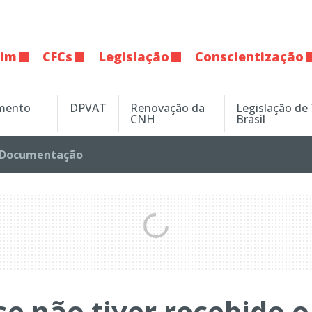
tim
CFCs
Legislação
Conscientização
amento
DPVAT
Renovação da
Legislação de
CNH
Brasil
Documentação
se não tiver recebido o