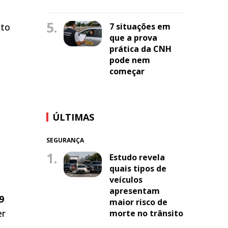
5.
nto
7 situações em
que a prova
prática da CNH
pode nem
começar
ÚLTIMAS
SEGURANÇA
1.
Estudo revela
quais tipos de
veículos
apresentam
9
maior risco de
er
morte no trânsito