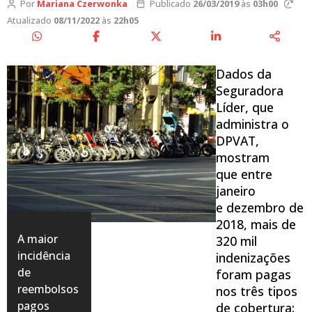
Por
Mariana Czerwonka
Publicado
26/03/2019
às
03h00
Atualizado
08/11/2022
às
22h05
Dados da
Seguradora
Líder, que
administra o
DPVAT,
mostram
que entre
janeiro
e dezembro de
2018, mais de
A maior
320 mil
incidência
indenizações
de
foram pagas
reembolsos
nos três tipos
pagos
de cobertura: