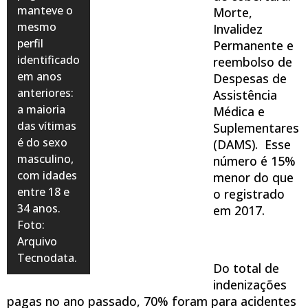
manteve o
Morte,
mesmo
Invalidez
perfil
Permanente e
identificado
reembolso de
em anos
Despesas de
anteriores:
Assistência
a maioria
Médica e
das vítimas
Suplementares
é do sexo
(DAMS). Esse
masculino,
número é 15%
com idades
menor do que
entre 18 e
o registrado
34 anos.
em 2017.
Foto:
Arquivo
Tecnodata.
Do total de
indenizações
pagas no ano passado, 70% foram para acidentes