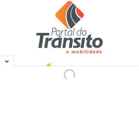
Contato
Redação:
(41)
3361-1812
E-mail:
contato@portaldotransito.com.br
Política de Privacidade