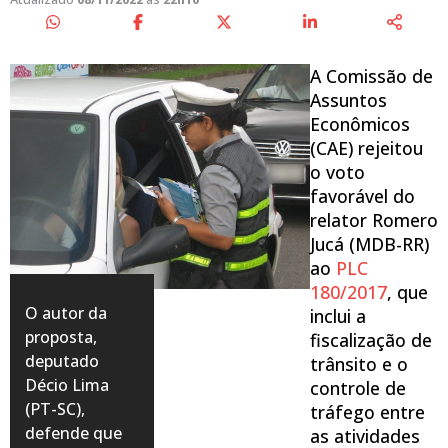
A Comissão de
Assuntos
Econômicos
(CAE) rejeitou
o voto
favorável do
relator Romero
Jucá (MDB-RR)
ao
PLC
180/2017
, que
O autor da
inclui a
proposta,
fiscalização de
deputado
trânsito e o
Décio Lima
controle de
(PT-SC),
tráfego entre
defende que
as atividades