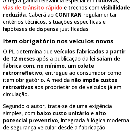
A regra ganha relevância especial em
rodovias,
vias de trânsito rápido
e trechos com
visibilidade
reduzida
. Caberá ao
CONTRAN
regulamentar
critérios técnicos, situações específicas e
hipóteses de dispensa justificadas.
Item obrigatório nos veículos novos
O PL determina que
veículos fabricados a partir
de 12 meses
após a publicação da lei
saiam de
fábrica com, no mínimo, um colete
retrorrefletivo
, entregue ao consumidor como
item obrigatório. A medida
não impõe custos
retroativos
aos proprietários de veículos já em
circulação.
Segundo o autor, trata-se de uma exigência
simples, com
baixo custo unitário
e
alto
potencial preventivo
, integrada à lógica moderna
de segurança veicular desde a fabricação.