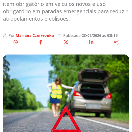
item obrigatório em veículos novos e uso
obrigatório em paradas emergenciais para reduzir
atropelamentos e colisões.
Por
Mariana Czerwonka
Publicado
28/02/2026
às
08h15