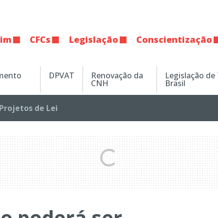
tim
CFCs
Legislação
Conscientização
amento
DPVAT
Renovação da
Legislação de
CNH
Brasil
Projetos de Lei
o poderá ser