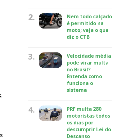
2.
Nem todo calçado
é permitido na
moto; veja o que
diz o CTB
3.
Velocidade média
pode virar multa
no Brasil?
Entenda como
funciona o
sistema
.
4.
PRF multa 280
motoristas todos
a
os dias por
descumprir Lei do
os
Descanso