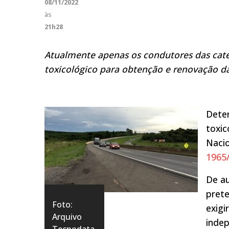
08/11/2022
às
21h28
Atualmente
apenas
os condutores das cate
toxicológico para
obtenção
e renovação d
Deter
toxic
Nacio
1965
De au
prete
Foto:
exigi
Arquivo
inde
Tecnodata.