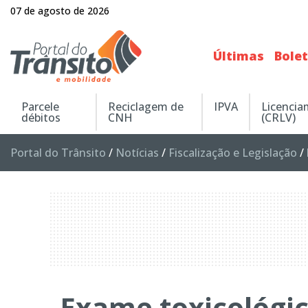
07 de agosto de 2026
Últimas
Bole
Parcele
Reciclagem de
IPVA
Licenci
débitos
CNH
(CRLV)
Portal do Trânsito
/
Notícias
/
Fiscalização e Legislação
/
Exame toxicológic