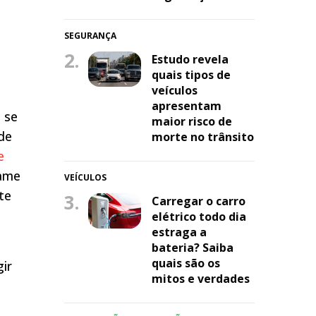
SEGURANÇA
2.
Estudo revela
quais tipos de
veículos
apresentam
 se
maior risco de
de
morte no trânsito
e
xame
VEÍCULOS
te
3.
Carregar o carro
elétrico todo dia
estraga a
bateria? Saiba
quais são os
ir
mitos e verdades