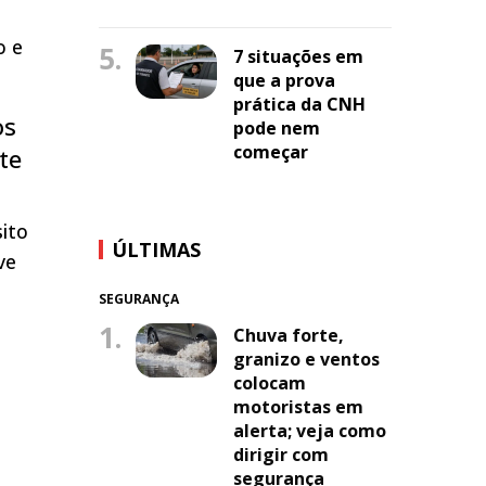
o e
5.
7 situações em
que a prova
prática da CNH
os
pode nem
começar
te
ito
ÚLTIMAS
ve
SEGURANÇA
1.
Chuva forte,
granizo e ventos
colocam
motoristas em
alerta; veja como
dirigir com
segurança