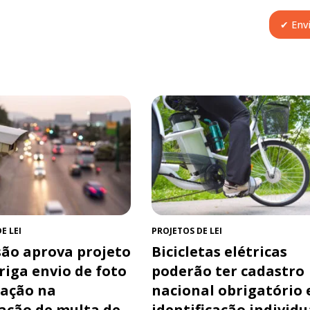
E LEI
PROJETOS DE LEI
ão aprova projeto
Bicicletas elétricas
riga envio de foto
poderão ter cadastro
ração na
nacional obrigatório 
cação de multa de
identificação individu