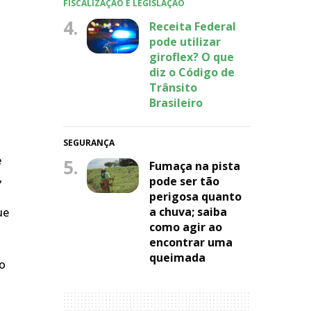
FISCALIZAÇÃO E LEGISLAÇÃO
4.
Receita Federal
pode utilizar
giroflex? O que
diz o Código de
Trânsito
Brasileiro
SEGURANÇA
e
5.
Fumaça na pista
,
pode ser tão
perigosa quanto
a chuva; saiba
ue
como agir ao
encontrar uma
queimada
do