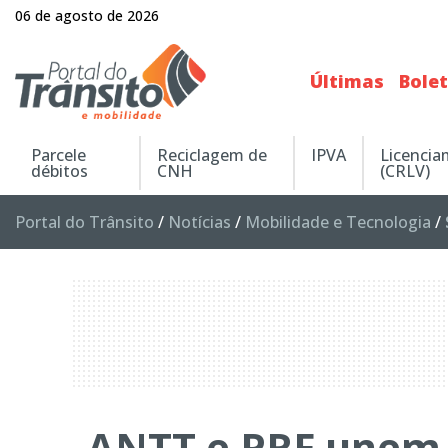
06 de agosto de 2026
Últimas
Bole
Parcele
Reciclagem de
IPVA
Licenci
débitos
CNH
(CRLV)
Portal do Trânsito
/
Notícias
/
Mobilidade e Tecnologia
/
ANTT e PRF unem f