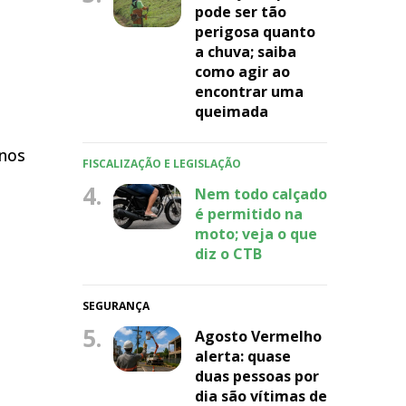
pode ser tão
perigosa quanto
a chuva; saiba
como agir ao
encontrar uma
queimada
 nos
FISCALIZAÇÃO E LEGISLAÇÃO
4.
Nem todo calçado
é permitido na
moto; veja o que
diz o CTB
SEGURANÇA
5.
Agosto Vermelho
alerta: quase
duas pessoas por
dia são vítimas de