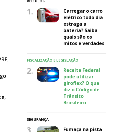
VEÍCULOS
1.
Carregar o carro
elétrico todo dia
estraga a
bateria? Saiba
quais são os
mitos e verdades
PRF,
FISCALIZAÇÃO E LEGISLAÇÃO
2.
Receita Federal
ego
pode utilizar
giroflex? O que
diz o Código de
Trânsito
te,
Brasileiro
SEGURANÇA
3.
Fumaça na pista