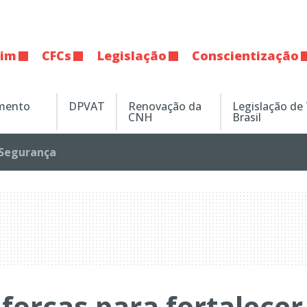
tim
CFCs
Legislação
Conscientização
amento
DPVAT
Renovação da
Legislação de
CNH
Brasil
Segurança
orças para fortalecer