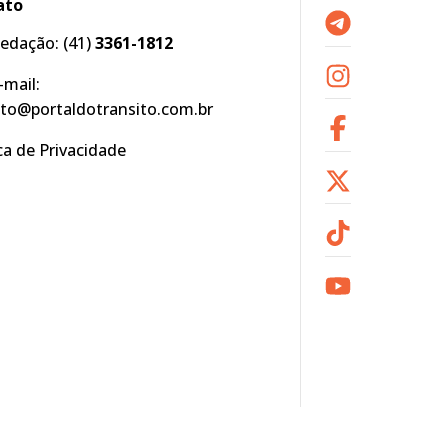
ato
edação:
(41)
3361-1812
-mail:
to@portaldotransito.com.br
ica de Privacidade