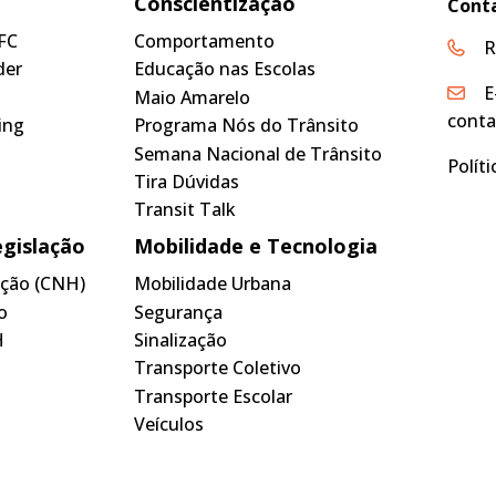
Conscientização
Cont
FC
Comportamento
R
der
Educação nas Escolas
E
Maio Amarelo
conta
ing
Programa Nós do Trânsito
Semana Nacional de Trânsito
Polít
Tira Dúvidas
Transit Talk
egislação
Mobilidade e Tecnologia
tação (CNH)
Mobilidade Urbana
o
Segurança
H
Sinalização
Transporte Coletivo
Transporte Escolar
Veículos