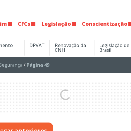
tim
CFCs
Legislação
Conscientização
amento
DPVAT
Renovação da
Legislação de
CNH
Brasil
Segurança
/
Página 49
regar
anteriores