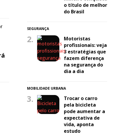
o título de melhor
do Brasil
or
SEGURANÇA
2.
Motoristas
profissionais: veja
3 estratégias que
rá
fazem diferença
na segurança do
dia a dia
MOBILIDADE URBANA
3.
Trocar o carro
pela bicicleta
pode aumentar a
expectativa de
vida, aponta
estudo