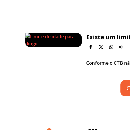
Existe um limi
Conforme o CTB não
C