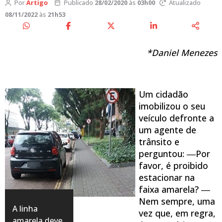
Por
Artigo
Publicado
28/02/2020
às
03h00
Atualizado
08/11/2022
às
21h53
*Daniel Menezes
Um cidadão
imobilizou o seu
veículo defronte a
um agente de
trânsito e
perguntou: ―Por
favor, é proibido
estacionar na
faixa amarela? ―
Nem sempre, uma
A linha
vez que, em regra,
amarela deve