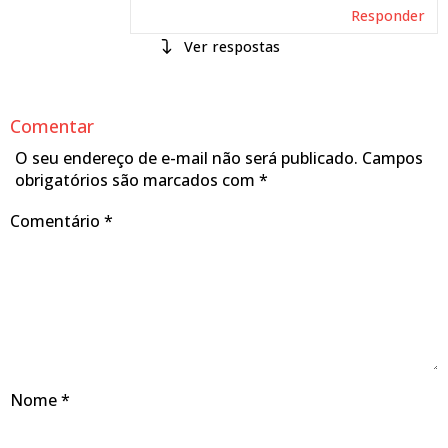
Responder
respostas
Mariana
26/03/2025 às
Comentar
Czerwonka
09:23
Marco
O seu endereço de e-mail não será publicado.
Campos
obrigatórios são marcados com
*
Não existe, teoricamente,
horário para multar se isso
Comentário
*
não estiver determinado na
placa. Espero ter ajudado.
Equipe Portal
Responder
Nome
*