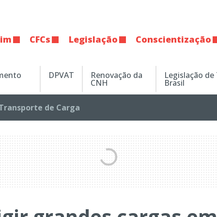
tim
CFCs
Legislação
Conscientização
amento
DPVAT
Renovação da
Legislação de
CNH
Brasil
Transporte de Carga
rigir grandes cargas e