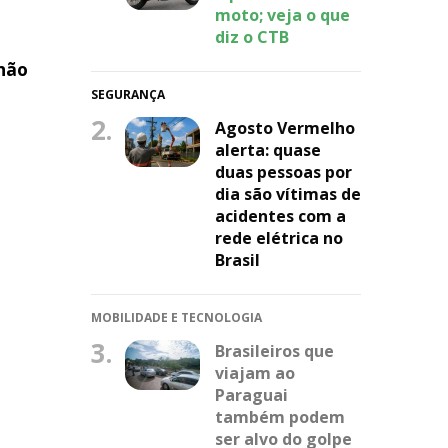
moto; veja o que
diz o CTB
nhão
SEGURANÇA
2.
Agosto Vermelho
alerta: quase
duas pessoas por
dia são vítimas de
acidentes com a
rede elétrica no
Brasil
MOBILIDADE E TECNOLOGIA
3.
Brasileiros que
viajam ao
Paraguai
também podem
ser alvo do golpe