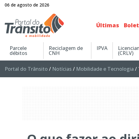
06 de agosto de 2026
Últimas
Bole
Parcele
Reciclagem de
IPVA
Licenci
débitos
CNH
(CRLV)
Portal do Trânsito
/
Notícias
/
Mobilidade e Tecnologia
/
O que fazer ao di