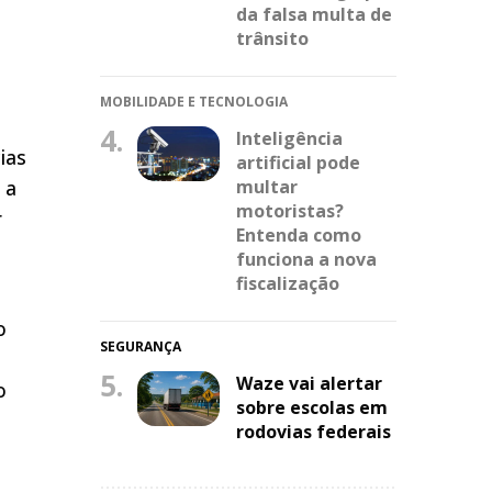
da falsa multa de
trânsito
MOBILIDADE E TECNOLOGIA
4.
Inteligência
ias
artificial pode
multar
 a
motoristas?
r
Entenda como
funciona a nova
fiscalização
o
SEGURANÇA
5.
Waze vai alertar
o
sobre escolas em
rodovias federais