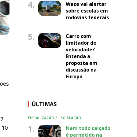
4.
Waze vai alertar
sobre escolas em
rodovias federais
5.
Carro com
limitador de
velocidade?
Entenda a
proposta em
discussão na
Europa
ções
ÚLTIMAS
FISCALIZAÇÃO E LEGISLAÇÃO
47
1.
 10
Nem todo calçado
é permitido na